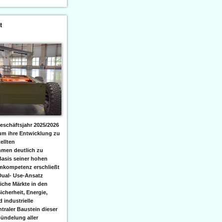
t
eschäftsjahr 2025/2026
 um ihre Entwicklung zu
ellten
men deutlich zu
Basis seiner hohen
emkompetenz erschließt
Dual- Use-Ansatz
iche Märkte in den
icherheit, Energie,
 industrielle
raler Baustein dieser
ündelung aller