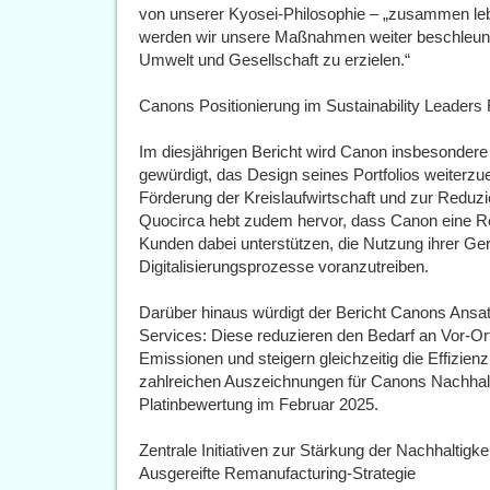
von unserer Kyosei-Philosophie – „zusammen leb
werden wir unsere Maßnahmen weiter beschleunige
Umwelt und Gesellschaft zu erzielen.“
Canons Positionierung im Sustainability Leaders
Im diesjährigen Bericht wird Canon insbesondere
gewürdigt, das Design seines Portfolios weiterz
Förderung der Kreislaufwirtschaft und zur Reduz
Quocirca hebt zudem hervor, dass Canon eine Reih
Kunden dabei unterstützen, die Nutzung ihrer Ge
Digitalisierungsprozesse voranzutreiben.
Darüber hinaus würdigt der Bericht Canons Ansa
Services: Diese reduzieren den Bedarf an Vor-O
Emissionen und steigern gleichzeitig die Effizie
zahlreichen Auszeichnungen für Canons Nachhalti
Platinbewertung im Februar 2025.
Zentrale Initiativen zur Stärkung der Nachhaltigke
Ausgereifte Remanufacturing-Strategie