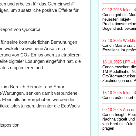
en und arbeiten für das Gemeinwohl“ –
n, um zusätzliche positive Effekte für
02.12.2025
Inkjet 
Canon gibt die Mar
neuesten Inkjet-
Produktionsdruckm
Bogendruck bekan
 Report von Quocirca
27.10.2025
Workfl
 für seine kontinuierlichen Bemühungen
Canon Mastercraft 
uentwickeln sowie neue Ansätze zur
Exzellenz im profe
ierung von CO₂-Emissionen zu etablieren.
e digitaler Lösungen eingeführt hat, die
18.10.2025
LFP - L
Canon erweitert 
räte zu optimieren und
TM Modellreihe: Ne
Großformatdrucker
Zeichnungen und P
tz im Bereich Remote- und Smart
rt-Wartungen, senken damit verbundene
15.10.2025
Inkjet 
Canon präsentiert
nz. Ebenfalls hervorgehoben werden die
gkeitsleistungen, darunter die EcoVadis-
09.10.2025
Aus de
Canon Insight Repo
Nachhaltigkeit und 
von Print die Zuku
itsposition
prägen