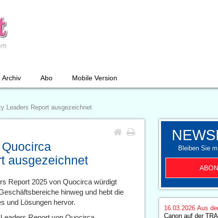
Archiv
Abo
Mobile Version
ity Leaders Report ausgezeichnet
NEWS
 Quocirca
Bleiben Sie mi
rt ausgezeichnet
ABON
ers Report 2025 von Quocirca würdigt
 Geschäftsbereiche hinweg und hebt die
es und Lösungen hervor.
16.03.2026
Aus de
Canon auf der TRA
y Leaders Report von Quocirca