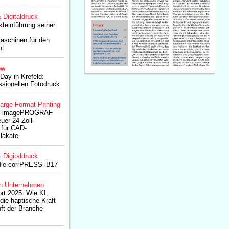
& Digitaldruck
kteinführung seiner
aschinen für den
nt
ow
Day in Krefeld:
ssionellen Fotodruck
arge-Format-Printing
die imagePROGRAF
uer 24-Zoll-
 für CAD-
lakate
& Digitaldruck
 die corrPRESS iB17
n Unternehmen
rt 2025: Wie KI,
die haptische Kraft
nft der Branche