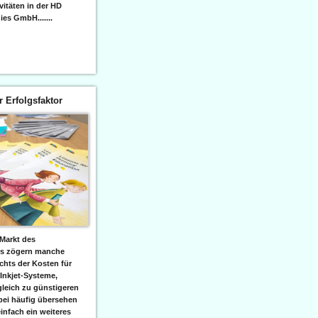
itäten in der HD
es GmbH.......
er Erfolgsfaktor
Markt des
ks zögern manche
hts der Kosten für
 Inkjet-Systeme,
leich zu günstigeren
bei häufig übersehen
einfach ein weiteres