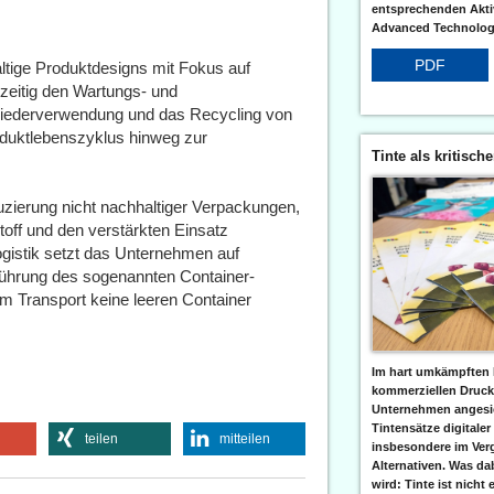
entsprechenden Aktiv
Advanced Technologi
PDF
ltige Produktdesigns mit Fokus auf
chzeitig den Wartungs- und
Wiederverwendung und das Recycling von
duktlebenszyklus hinweg zur
Tinte als kritisch
uzierung nicht nachhaltiger Verpackungen,
off und den verstärkten Einsatz
gistik setzt das Unternehmen auf
nführung des sogenannten Container-
im Transport keine leeren Container
Im hart umkämpften 
kommerziellen Druc
Unternehmen angesic
Tintensätze digitaler
teilen
mitteilen
insbesondere im Verg
Alternativen. Was da
wird: Tinte ist nicht 