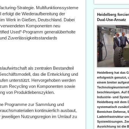
turing-Strategie. Multifunktionssysteme
l erfolgt die Wiederaufbereitung der
Heidelberg forcier
 Werk in Gießen, Deutschland. Dabei
Dual-Use-Ansatz
erverwendeten Komponenten neu
ertified Used“-Programm generalüberholte
 und Zuverlässigkeitsstandards
aufwirtschaft als zentralen Bestandteil
Heidelberg hat das G
 Geschäftsmodell, das die Entwicklung und
erfolgreich genutzt,
ufen unterstützt. Hervorgehoben werden
einem breiter aufgest
zum Recycling von Komponenten sowie
Technologieunterneh
rung von Produktlebenszyklen.
beschleunigen. Auf 
Industrie- und Syst
Heidelberg mit dem 
seine Programme zur Sammlung und
systematisch zusätzl
uchsmaterialien kontinuierlich ausbaut,
Bereichen Defense, S
r jeweiligen Nutzungsregion im Umlauf zu
Ladeinfrastruktur und
Systemlösungen. Zent
Ausrichtung ist die B