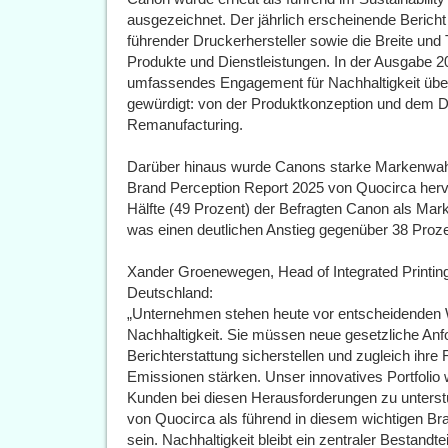
ausgezeichnet. Der jährlich erscheinende Bericht
führender Druckerhersteller sowie die Breite und T
Produkte und Dienstleistungen. In der Ausgabe 2
umfassendes Engagement für Nachhaltigkeit übe
gewürdigt: von der Produktkonzeption und dem De
Remanufacturing.
Darüber hinaus wurde Canons starke Markenwah
Brand Perception Report 2025 von Quocirca he
Hälfte (49 Prozent) der Befragten Canon als Ma
was einen deutlichen Anstieg gegenüber 38 Proze
Xander Groenewegen, Head of Integrated Printin
Deutschland:
„Unternehmen stehen heute vor entscheidenden 
Nachhaltigkeit. Sie müssen neue gesetzliche Anfo
Berichterstattung sicherstellen und zugleich ihr
Emissionen stärken. Unser innovatives Portfolio 
Kunden bei diesen Herausforderungen zu unterstü
von Quocirca als führend in diesem wichtigen B
sein. Nachhaltigkeit bleibt ein zentraler Bestandt