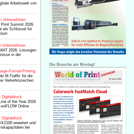
gitale Arbeitswelt von
n Unternehmen
 Print Summit 2026:
e als Schlüssel für
stum
n Unternehmen
iMAT 2026: Lösungen
zesse in der
Die Branche am Montag!
arge-Format-Printing
do M-Traffic für die
rter Verkehrszeichen
& Digitaldruck
ine of the Year 2026
r uniFLOW Online
& Digitaldruck
iX2100 erweitert und
onskapazitäten bei