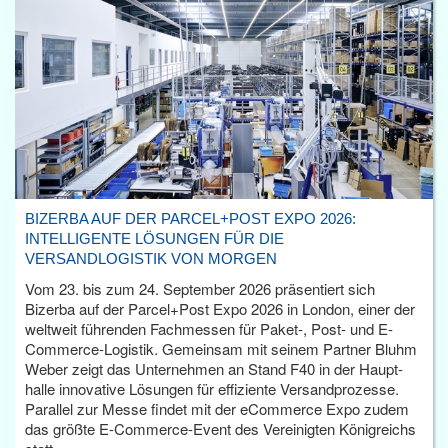
BIZERBA AUF DER PARCEL+POST EXPO 2026:
INTELLIGENTE LÖSUNGEN FÜR DIE
VERSANDLOGISTIK VON MORGEN
Vom 23. bis zum 24. September 2026 präsentiert sich
Bizerba auf der Parcel+Post Expo 2026 in London, einer der
weltweit führenden Fachmessen für Paket-, Post- und E-
Commerce-Logistik. Gemeinsam mit seinem Partner Bluhm
Weber zeigt das Unternehmen an Stand F40 in der Haupt­
halle innovative Lösungen für effiziente Versandprozesse.
Parallel zur Messe findet mit der eCommerce Expo zudem
das größte E-Commerce-Event des Vereinigten Königreichs