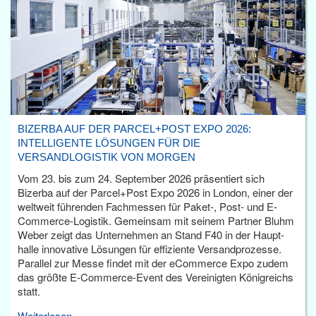
BIZERBA AUF DER PARCEL+POST EXPO 2026:
INTELLIGENTE LÖSUNGEN FÜR DIE
VERSANDLOGISTIK VON MORGEN
Vom 23. bis zum 24. September 2026 präsentiert sich
Bizerba auf der Parcel+Post Expo 2026 in London, einer der
weltweit führenden Fachmessen für Paket-, Post- und E-
Commerce-Logistik. Gemeinsam mit seinem Partner Bluhm
Weber zeigt das Unternehmen an Stand F40 in der Haupt­
halle innovative Lösungen für effiziente Versandprozesse.
Parallel zur Messe findet mit der eCommerce Expo zudem
das größte E-Commerce-Event des Vereinigten Königreichs
statt.
Weiterlesen...