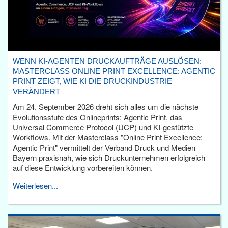
WENN KI-AGENTEN DRUCKAUFTRÄGE AUSLÖSEN:
MASTERCLASS ONLINE PRINT EXCELLENCE: AGENTIC
PRINT ZEIGT, WIE KI DIE DRUCKINDUSTRIE
VERÄNDERT
Am 24. September 2026 dreht sich alles um die nächste
Evolutionsstufe des Onlineprints: Agentic Print, das
Universal Commerce Protocol (UCP) und KI-gestützte
Workflows. Mit der Masterclass "Online Print Excellence:
Agentic Print" vermittelt der Verband Druck und Medien
Bayern praxisnah, wie sich Druckunternehmen erfolgreich
auf diese Entwicklung vorbereiten können.
Weiterlesen...