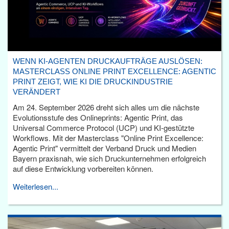
WENN KI-AGENTEN DRUCKAUFTRÄGE AUSLÖSEN:
MASTERCLASS ONLINE PRINT EXCELLENCE: AGENTIC
PRINT ZEIGT, WIE KI DIE DRUCKINDUSTRIE
VERÄNDERT
Am 24. September 2026 dreht sich alles um die nächste
Evolutionsstufe des Onlineprints: Agentic Print, das
Universal Commerce Protocol (UCP) und KI-gestützte
Workflows. Mit der Masterclass "Online Print Excellence:
Agentic Print" vermittelt der Verband Druck und Medien
Bayern praxisnah, wie sich Druckunternehmen erfolgreich
auf diese Entwicklung vorbereiten können.
Weiterlesen...