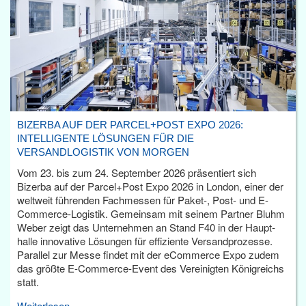
BIZERBA AUF DER PARCEL+POST EXPO 2026:
INTELLIGENTE LÖSUNGEN FÜR DIE
VERSANDLOGISTIK VON MORGEN
Vom 23. bis zum 24. September 2026 präsentiert sich
Bizerba auf der Parcel+Post Expo 2026 in London, einer der
weltweit führenden Fachmessen für Paket-, Post- und E-
Commerce-Logistik. Gemeinsam mit seinem Partner Bluhm
Weber zeigt das Unternehmen an Stand F40 in der Haupt­
halle innovative Lösungen für effiziente Versandprozesse.
Parallel zur Messe findet mit der eCommerce Expo zudem
das größte E-Commerce-Event des Vereinigten Königreichs
statt.
Weiterlesen...