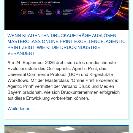
WENN KI-AGENTEN DRUCKAUFTRÄGE AUSLÖSEN:
MASTERCLASS ONLINE PRINT EXCELLENCE: AGENTIC
PRINT ZEIGT, WIE KI DIE DRUCKINDUSTRIE
VERÄNDERT
Am 24. September 2026 dreht sich alles um die nächste
Evolutionsstufe des Onlineprints: Agentic Print, das
Universal Commerce Protocol (UCP) und KI-gestützte
Workflows. Mit der Masterclass "Online Print Excellence:
Agentic Print" vermittelt der Verband Druck und Medien
Bayern praxisnah, wie sich Druckunternehmen erfolgreich
auf diese Entwicklung vorbereiten können.
Weiterlesen...