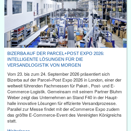
BIZERBA AUF DER PARCEL+POST EXPO 2026:
INTELLIGENTE LÖSUNGEN FÜR DIE
VERSANDLOGISTIK VON MORGEN
Vom 23. bis zum 24. September 2026 präsentiert sich
Bizerba auf der Parcel+Post Expo 2026 in London, einer der
weltweit führenden Fachmessen für Paket-, Post- und E-
Commerce-Logistik. Gemeinsam mit seinem Partner Bluhm
Weber zeigt das Unternehmen an Stand F40 in der Haupt­
halle innovative Lösungen für effiziente Versandprozesse.
Parallel zur Messe findet mit der eCommerce Expo zudem
das größte E-Commerce-Event des Vereinigten Königreichs
statt.
Weiterlesen...