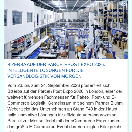
BIZERBA AUF DER PARCEL+POST EXPO 2026:
INTELLIGENTE LÖSUNGEN FÜR DIE
VERSANDLOGISTIK VON MORGEN
Vom 23. bis zum 24. September 2026 präsentiert sich
Bizerba auf der Parcel+Post Expo 2026 in London, einer der
weltweit führenden Fachmessen für Paket-, Post- und E-
Commerce-Logistik. Gemeinsam mit seinem Partner Bluhm
Weber zeigt das Unternehmen an Stand F40 in der Haupt­
halle innovative Lösungen für effiziente Versandprozesse.
Parallel zur Messe findet mit der eCommerce Expo zudem
das größte E-Commerce-Event des Vereinigten Königreichs