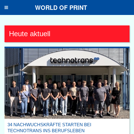
WORLD OF PRINT
Toggle
navigation
Heute aktuell
34 NACHWUCHSKRÄFTE STARTEN BEI
TECHNOTRANS INS BERUFSLEBEN