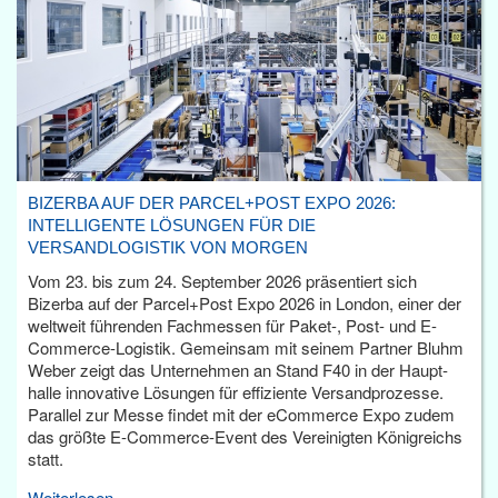
BIZERBA AUF DER PARCEL+POST EXPO 2026:
INTELLIGENTE LÖSUNGEN FÜR DIE
VERSANDLOGISTIK VON MORGEN
Vom 23. bis zum 24. September 2026 präsentiert sich
Bizerba auf der Parcel+Post Expo 2026 in London, einer der
weltweit führenden Fachmessen für Paket-, Post- und E-
Commerce-Logistik. Gemeinsam mit seinem Partner Bluhm
Weber zeigt das Unternehmen an Stand F40 in der Haupt­
halle innovative Lösungen für effiziente Versandprozesse.
Parallel zur Messe findet mit der eCommerce Expo zudem
das größte E-Commerce-Event des Vereinigten Königreichs
statt.
Weiterlesen...