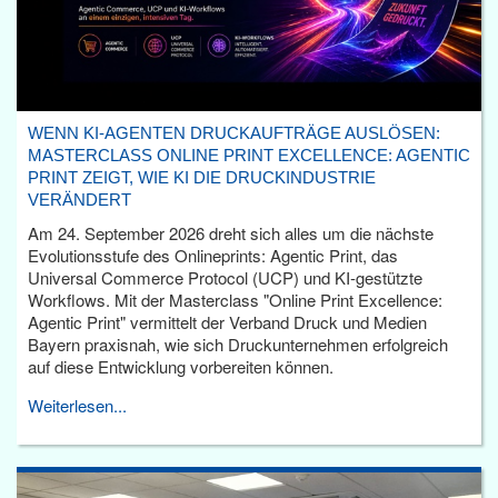
WENN KI-AGENTEN DRUCKAUFTRÄGE AUSLÖSEN:
MASTERCLASS ONLINE PRINT EXCELLENCE: AGENTIC
PRINT ZEIGT, WIE KI DIE DRUCKINDUSTRIE
VERÄNDERT
Am 24. September 2026 dreht sich alles um die nächste
Evolutionsstufe des Onlineprints: Agentic Print, das
Universal Commerce Protocol (UCP) und KI-gestützte
Workflows. Mit der Masterclass "Online Print Excellence:
Agentic Print" vermittelt der Verband Druck und Medien
Bayern praxisnah, wie sich Druckunternehmen erfolgreich
auf diese Entwicklung vorbereiten können.
Weiterlesen...