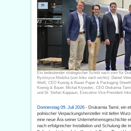
Ein bedeutender strategischer Schritt nach vorn für Dr
Bystrzyca Kłodzka (von links nach rechts): Daniel Ve
Weiß, CEO Koenig & Bauer Paper & Packaging Sheetf
Koenig & Bauer, Michal Krywulec, CEO Drukarnia Tami
und Dr. Stefan Kappaun, Executive Vice-President Inks
Donnerstag 09. Juli 2026
- Drukarnia Tamir, ein 
polnischer Verpackungshersteller mit tiefen Wurze
eine neue Ära seiner Unternehmensgeschichte e
nach erfolgreicher Installation und Schulung die in