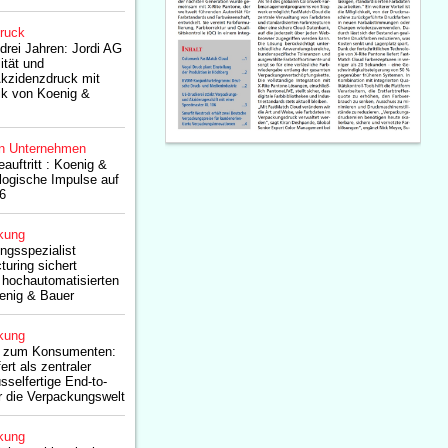
druck
drei Jahren: Jordi AG
ität und
Akzidenzdruck mit
ik von Koenig &
n Unternehmen
auftritt : Koenig &
logische Impulse auf
6
kung
ngsspezialist
uring sichert
 hochautomatisierten
enig & Bauer
kung
s zum Konsumenten:
ert als zentraler
sselfertige End-to-
 die Verpackungswelt
kung