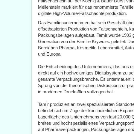
Faltschachteln auf der Koenig & Bauer Durst Var
Meilenstein markiert für das renommierte Familie
digitale High-Volume-Faltschachtelproduktion.
Das Familienunternehmen hat sein Geschäft über
offsetbasierten Produktion von Faltschachteln,
Packungsbeilagen aufgebaut. Tamir wurde 1993 ge
Generation von der Familie Krywulec geleitet. D
Bereichen Pharma, Kosmetik, Lebensmittel, Auto
und Europa.
Die Entscheidung des Unternehmens, das aus e
direkt auf ein hochvolumiges Digitalsystem zu setz
gesamte Verpackungsbranche. Es untermauert, das
Sprung von der theoretischen Diskussion zur prax
in modernen Drucksälen vollzogen hat.
Tamir produziert an zwei spezialisierten Standort
befindet sich im Zuge der kontinuierlichen Expan
Lagerfläche des Unternehmens von fast 20.000 Qu
breites und hochspezialisiertes Verpackungsportfo
auf Pharmaverpackungen, Packungsbeilagen sowi