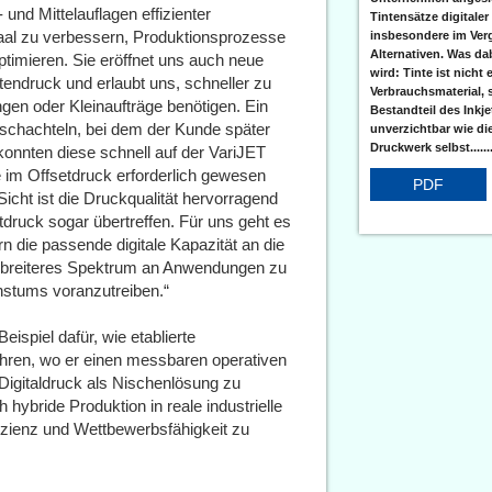
 und Mittelauflagen effizienter
Tintensätze digitaler
saal zu verbessern, Produktionsprozesse
insbesondere im Verg
Alternativen. Was da
ptimieren. Sie eröffnet uns auch neue
wird: Tinte ist nicht 
endruck und erlaubt uns, schneller zu
Verbrauchsmaterial, 
en oder Kleinaufträge benötigen. Ein
Bestandteil des Inkj
altschachteln, bei dem der Kunde später
unverzichtbar wie di
Druckwerk selbst......
konnten diese schnell auf der VariJET
e im Offsetdruck erforderlich gewesen
PDF
icht ist die Druckqualität hervorragend
ruck sogar übertreffen. Für uns geht es
n die passende digitale Kapazität an die
in breiteres Spektrum an Anwendungen zu
hstums voranzutreiben.“
eispiel dafür, wie etablierte
führen, wo er einen messbaren operativen
n Digitaldruck als Nischenlösung zu
ch hybride Produktion in reale industrielle
fizienz und Wettbewerbsfähigkeit zu