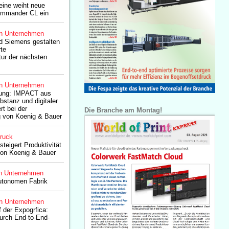
eine weiht neue
ommander CL ein
n Unternehmen
d Siemens gestalten
rte
ur der nächsten
n Unternehmen
ung: IMPACT aus
bstanz und digitaler
rt bei der
Die Branche am Montag!
 von Koenig & Bauer
druck
steigert Produktivität
von Koenig & Bauer
n Unternehmen
autonomen Fabrik
n Unternehmen
 der Expogrfica:
urch End-to-End-