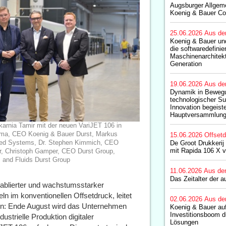
Augsburger Allgem
Koenig & Bauer C
25.06.2026
Aus de
Koenig & Bauer un
die softwaredefinie
Maschinenarchitekt
Generation
19.06.2026
Aus de
Dynamik in Beweg
technologischer Su
Innovation begeiste
Hauptversammlung
ukarnia Tamir mit der neuen VariJET 106 in
lema, CEO Koenig & Bauer Durst, Markus
15.06.2026
Offset
ed Systems, Dr. Stephen Kimmich, CEO
De Groot Drukkerij 
mit Rapida 106 X 
r, Christoph Gamper, CEO Durst Group,
 and Fluids Durst Group
11.06.2026
Aus de
Das Zeitalter der 
etablierter und wachstumsstarker
ln im konventionellen Offsetdruck, leitet
02.06.2026
Aus de
in: Ende August wird das Unternehmen
Koenig & Bauer auf
Investitionsboom d
dustrielle Produktion digitaler
Lösungen