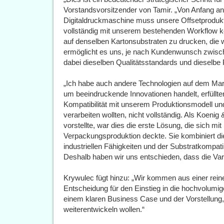
Vorstandsvorsitzender von Tamir. „Von Anfang an
Digitaldruckmaschine muss unsere Offsetprodukt
vollständig mit unserem bestehenden Workflow ko
auf denselben Kartonsubstraten zu drucken, die 
ermöglicht es uns, je nach Kundenwunsch zwisc
dabei dieselben Qualitätsstandards und dieselbe Pr
„Ich habe auch andere Technologien auf dem Mark
um beeindruckende Innovationen handelt, erfüllte
Kompatibilität mit unserem Produktionsmodell un
verarbeiten wollten, nicht vollständig. Als Koeni
vorstellte, war dies die erste Lösung, die sich mit
Verpackungsproduktion deckte. Sie kombiniert die 
industriellen Fähigkeiten und der Substratkompatib
Deshalb haben wir uns entschieden, dass die VariJE
Krywulec fügt hinzu: „Wir kommen aus einer rei
Entscheidung für den Einstieg in die hochvolumige
einem klaren Business Case und der Vorstellung, 
weiterentwickeln wollen.“