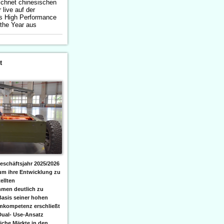
ichnet chinesischen
live auf der
 High Performance
 the Year aus
t
eschäftsjahr 2025/2026
 um ihre Entwicklung zu
ellten
men deutlich zu
Basis seiner hohen
emkompetenz erschließt
Dual- Use-Ansatz
iche Märkte in den