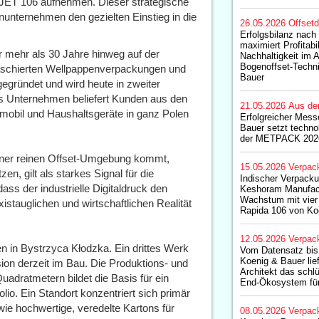
iJET 106 aufnehmen. Dieser strategische
nunternehmen den gezielten Einstieg in die
26.05.2026
Offset
Erfolgsbilanz nach 
maximiert Profitabil
 mehr als 30 Jahre hinweg auf der
Nachhaltigkeit im 
Bogenoffset-Techn
 kaschierten Wellpappenverpackungen und
Bauer
gründet und wird heute in zweiter
as Unternehmen beliefert Kunden aus den
21.05.2026
Aus de
mobil und Haushaltsgeräte in ganz Polen
Erfolgreicher Messe
Bauer setzt techno
der METPACK 202
iner reinen Offset-Umgebung kommt,
15.05.2026
Verpac
en, gilt als starkes Signal für die
Indischer Verpacku
s der industrielle Digitaldruck den
Keshoram Manufact
Wachstum mit vier
istauglichen und wirtschaftlichen Realität
Rapida 106 von Ko
12.05.2026
Verpac
en in Bystrzyca Kłodzka. Ein drittes Werk
Vom Datensatz bi
Koenig & Bauer lief
sion derzeit im Bau. Die Produktions- und
Architekt das schlü
adratmetern bildet die Basis für ein
End-Ökosystem für
lio. Ein Standort konzentriert sich primär
e hochwertige, veredelte Kartons für
08.05.2026
Verpac