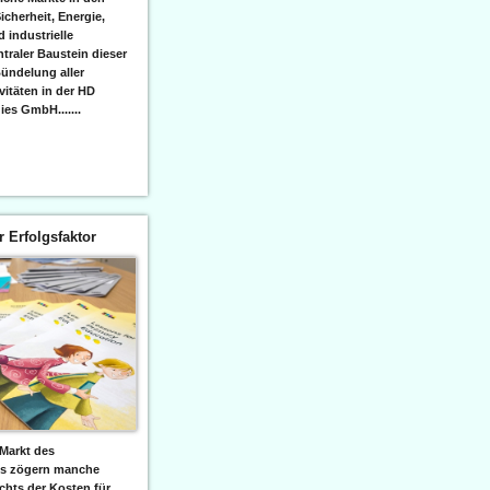
icherheit, Energie,
 industrielle
raler Baustein dieser
ündelung aller
itäten in der HD
es GmbH.......
er Erfolgsfaktor
Markt des
ks zögern manche
hts der Kosten für