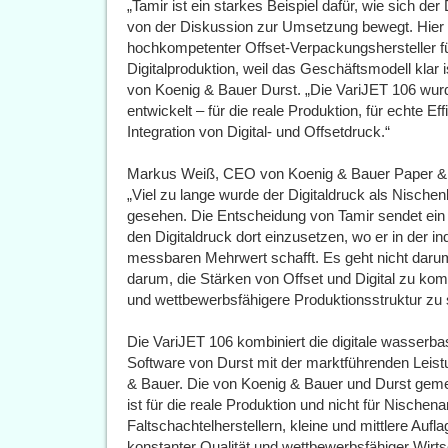
„Tamir ist ein starkes Beispiel dafür, wie sich de
von der Diskussion zur Umsetzung bewegt. Hier en
hochkompetenter Offset-Verpackungshersteller für 
Digitalproduktion, weil das Geschäftsmodell klar 
von Koenig & Bauer Durst. „Die VariJET 106 wur
entwickelt – für die reale Produktion, für echte E
Integration von Digital- und Offsetdruck.“
Markus Weiß, CEO von Koenig & Bauer Paper & 
„Viel zu lange wurde der Digitaldruck als Nisch
gesehen. Die Entscheidung von Tamir sendet ein s
den Digitaldruck dort einzusetzen, wo er in der in
messbaren Mehrwert schafft. Es geht nicht darum
darum, die Stärken von Offset und Digital zu kombi
und wettbewerbsfähigere Produktionsstruktur zu 
Die VariJET 106 kombiniert die digitale wasserba
Software von Durst mit der marktführenden Leist
& Bauer. Die von Koenig & Bauer und Durst gem
ist für die reale Produktion und nicht für Nischen
Faltschachtelherstellern, kleine und mittlere Aufla
konstanter Qualität und wettbewerbsfähiger Wirtsc