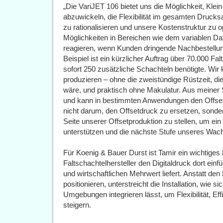
„Die VariJET 106 bietet uns die Möglichkeit, Klein-
abzuwickeln, die Flexibilität im gesamten Druck
zu rationalisieren und unsere Kostenstruktur zu o
Möglichkeiten in Bereichen wie dem variablen Dat
reagieren, wenn Kunden dringende Nachbestellung
Beispiel ist ein kürzlicher Auftrag über 70.000 F
sofort 250 zusätzliche Schachteln benötigte. Wir 
produzieren – ohne die zweistündige Rüstzeit, di
wäre, und praktisch ohne Makulatur. Aus meiner S
und kann in bestimmten Anwendungen den Offsetd
nicht darum, den Offsetdruck zu ersetzen, sonder
Seite unserer Offsetproduktion zu stellen, um e
unterstützen und die nächste Stufe unseres Wac
Für Koenig & Bauer Durst ist Tamir ein wichtiges B
Faltschachtelhersteller den Digitaldruck dort ein
und wirtschaftlichen Mehrwert liefert. Anstatt de
positionieren, unterstreicht die Installation, wie si
Umgebungen integrieren lässt, um Flexibilität, Ef
steigern.