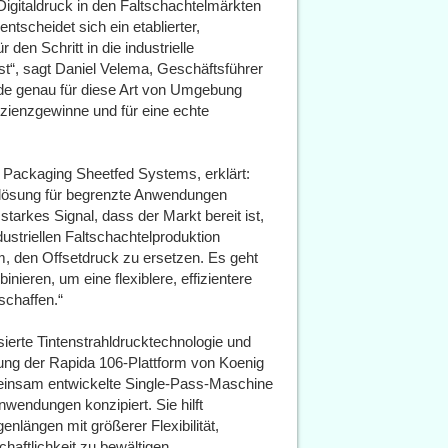
r Digitaldruck in den Faltschachtelmärkten
tscheidet sich ein etablierter,
den Schritt in die industrielle
ist“, sagt Daniel Velema, Geschäftsführer
de genau für diese Art von Umgebung
ffizienzgewinne und für eine echte
Packaging Sheetfed Systems, erklärt:
enlösung für begrenzte Anwendungen
tarkes Signal, dass der Markt bereit ist,
dustriellen Faltschachtelproduktion
, den Offsetdruck zu ersetzen. Es geht
nieren, um eine flexiblere, effizientere
schaffen.“
sierte Tintenstrahldrucktechnologie und
ung der Rapida 106-Plattform von Koenig
einsam entwickelte Single-Pass-Maschine
anwendungen konzipiert. Sie hilft
genlängen mit größerer Flexibilität,
haftlichkeit zu bewältigen.