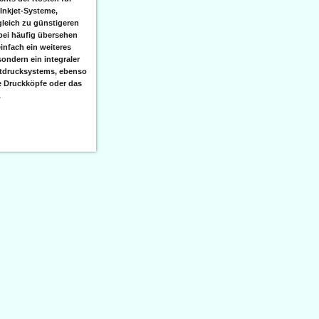
 Inkjet-Systeme,
leich zu günstigeren
bei häufig übersehen
einfach ein weiteres
sondern ein integraler
etdrucksystems, ebenso
e Druckköpfe oder das
.