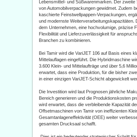
Lebensmittel- und Süßwarenmarken. Der zweite St
von Automobilverpackungen gewidmet. Zudem betr
kaschierte Feinstwellpappen-Verpackungen, ergä
und modernste Weiterverarbeitungskapazitäten. D
dem Unternehmen, eine hochvolumige, präzise Fer
Flexibilität und Lieferzuverlässigkeit für anspru
Branchen zu kombinieren.
Bei Tamir wird die VariJET 106 auf Basis eines k
Mittelauflagen eingeführt. Die Hybridmaschine wir
3.600 Klein- und Mittelaufträge und über 5,6 Mill
erwartet, dass eine Produktion, für die bisher zwe
in einer einzigen VariJET-Schicht abgewickelt we
Die Investition wird laut Prognosen jährliche Ma
Bereich generieren und die Produktionskosten pr
wird erwartet, dass die verbleibende Kapazität d
Offsetmaschinen von Tamir von ineffizienten Klein
Gesamtanlageneffektivität (OEE) weiter verbesse
gesamten Drucksaal schafft.
„Dies ist ein bedeutender strategischer Schritt für