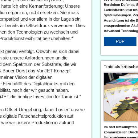
Bereichen Defense, S
 hatte ich eine Kernanforderung: Unsere
Ladeinfrastruktur und
ion ergänzen, nicht ersetzen. Sie muss
Systemlösungen. Zent
mpatibel und vor allem in der Lage sein,
Ausrichtung ist die B
wir bereits im Offsetdruck verwenden. Dies
entsprechenden Aktiv
Advanced Technologi
hen den Technologien zu wechseln und
oduktionsflexibilität beizubehalten.“
PDF
t genau verfolgt. Obwohl es sich dabei
n sie unsere Anforderungen an die
d dem Spektrum der Substrate, die wir
Tinte als kritisch
g & Bauer Durst das VariJET-Konzept
 meiner Vision der digitalen
Flexibilität des Digitaldrucks mit den
ilität, nach der wir gesucht haben.
T die richtige Investition für Tamir ist.“
nen Offset-Umgebung, daher basiert unsere
 digitale Faltschachtelproduktion auf
wie wir unsere Produktion in Zukunft
Im hart umkämpften 
kommerziellen Druc
Unternehmen angesic