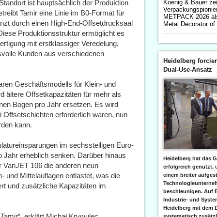
andort ist hauptsächlich der Produktion
Koenig & Bauer ze
Verpackungspionier 
eibt Tamir eine Linie im B0-Format für
METPACK 2026 als
nzt durch einen High-End-Offsetdrucksaal
Metal Decorator of
iese Produktionsstruktur ermöglicht es
tigung mit erstklassiger Veredelung,
chsvolle Kunden aus verschiedenen
Heidelberg forcier
Dual-Use-Ansatz
laren Geschäftsmodells für Klein- und
d ältere Offsetkapazitäten für mehr als
ionen Bogen pro Jahr ersetzen. Es wird
i Offsetschichten erforderlich waren, nun
rden kann.
kulatureinsparungen im sechsstelligen Euro-
o Jahr erheblich senken. Darüber hinaus
Heidelberg hat das G
er VariJET 106 die anderen neun
erfolgreich genutzt,
- und Mittelauflagen entlastet, was die
einem breiter aufgest
Technologieunterneh
rt und zusätzliche Kapazitäten im
beschleunigen. Auf 
Industrie- und Syst
Heidelberg mit dem 
 Tamir“, erklärt Michał Krywulec,
systematisch zusätzl