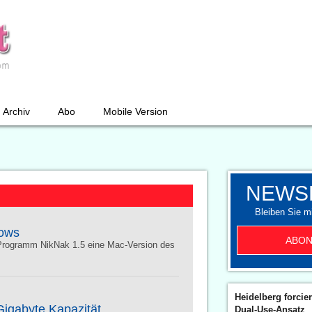
Archiv
Abo
Mobile Version
NEWS
Bleiben Sie mi
dows
ABON
 Programm NikNak 1.5 eine Mac-Version des
Heidelberg forcier
Gigabyte Kapazität
Dual-Use-Ansatz