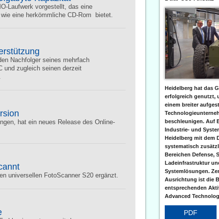
-MO-Laufwerk vorgestellt, das eine
l wie eine herkömmliche CD-Rom  bietet.
erstützung
den Nachfolger seines mehrfach
 und zugleich seinen derzeit
.
Heidelberg hat das G
erfolgreich genutzt,
einem breiter aufgest
rsion
Technologieunterneh
beschleunigen. Auf 
ngen, hat ein neues Release des Online-
Industrie- und Syst
Heidelberg mit dem 
systematisch zusätzl
Bereichen Defense, S
Ladeinfrastruktur und
cannt
Systemlösungen. Zent
n universellen FotoScanner S20 ergänzt.
Ausrichtung ist die B
entsprechenden Aktiv
Advanced Technologi
e
PDF