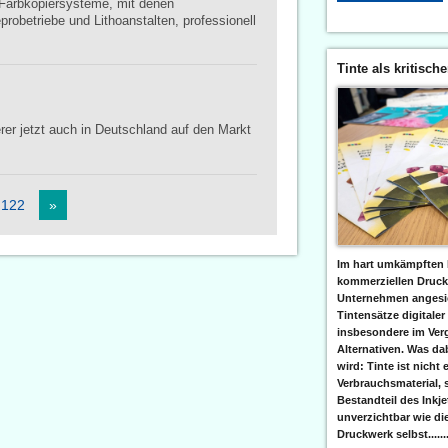
Farbkopiersysteme, mit denen
obetriebe und Lithoanstalten, professionell
Tinte als kritisch
rer jetzt auch in Deutschland auf den Markt
.122
»
Im hart umkämpften 
kommerziellen Druc
Unternehmen angesic
Tintensätze digitaler
insbesondere im Verg
Alternativen. Was da
wird: Tinte ist nicht 
Verbrauchsmaterial, 
Bestandteil des Inkj
unverzichtbar wie di
Druckwerk selbst......