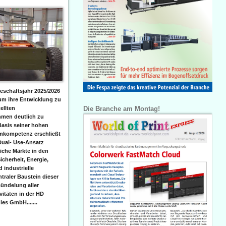
eschäftsjahr 2025/2026
 um ihre Entwicklung zu
Die Branche am Montag!
ellten
men deutlich zu
Basis seiner hohen
emkompetenz erschließt
Dual- Use-Ansatz
iche Märkte in den
icherheit, Energie,
 industrielle
raler Baustein dieser
ündelung aller
itäten in der HD
es GmbH.......