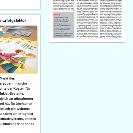
er Erfolgsfaktor
Markt des
ks zögern manche
hts der Kosten für
 Inkjet-Systeme,
leich zu günstigeren
bei häufig übersehen
einfach ein weiteres
sondern ein integraler
etdrucksystems, ebenso
e Druckköpfe oder das
.