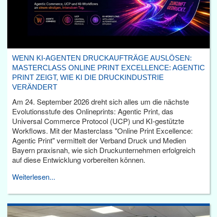
WENN KI-AGENTEN DRUCKAUFTRÄGE AUSLÖSEN:
MASTERCLASS ONLINE PRINT EXCELLENCE: AGENTIC
PRINT ZEIGT, WIE KI DIE DRUCKINDUSTRIE
VERÄNDERT
Am 24. September 2026 dreht sich alles um die nächste
Evolutionsstufe des Onlineprints: Agentic Print, das
Universal Commerce Protocol (UCP) und KI-gestützte
Workflows. Mit der Masterclass "Online Print Excellence:
Agentic Print" vermittelt der Verband Druck und Medien
Bayern praxisnah, wie sich Druckunternehmen erfolgreich
auf diese Entwicklung vorbereiten können.
Weiterlesen...