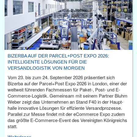
BIZERBA AUF DER PARCEL+POST EXPO 2026:
INTELLIGENTE LÖSUNGEN FÜR DIE
VERSANDLOGISTIK VON MORGEN
Vom 23. bis zum 24. September 2026 präsentiert sich
Bizerba auf der Parcel+Post Expo 2026 in London, einer der
weltweit führenden Fachmessen für Paket-, Post- und E-
Commerce-Logistik. Gemeinsam mit seinem Partner Bluhm
Weber zeigt das Unternehmen an Stand F40 in der Haupt­
halle innovative Lösungen für effiziente Versandprozesse.
Parallel zur Messe findet mit der eCommerce Expo zudem
das größte E-Commerce-Event des Vereinigten Königreichs
statt.
Weiterlesen...