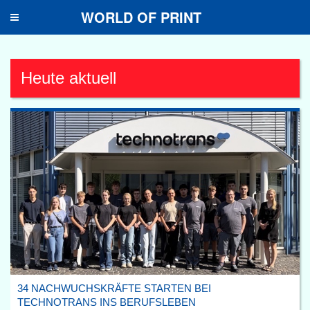
WORLD OF PRINT
Toggle
navigation
Heute aktuell
34 NACHWUCHSKRÄFTE STARTEN BEI
TECHNOTRANS INS BERUFSLEBEN