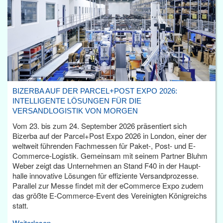
BIZERBA AUF DER PARCEL+POST EXPO 2026:
INTELLIGENTE LÖSUNGEN FÜR DIE
VERSANDLOGISTIK VON MORGEN
Vom 23. bis zum 24. September 2026 präsentiert sich
Bizerba auf der Parcel+Post Expo 2026 in London, einer der
weltweit führenden Fachmessen für Paket-, Post- und E-
Commerce-Logistik. Gemeinsam mit seinem Partner Bluhm
Weber zeigt das Unternehmen an Stand F40 in der Haupt­
halle innovative Lösungen für effiziente Versandprozesse.
Parallel zur Messe findet mit der eCommerce Expo zudem
das größte E-Commerce-Event des Vereinigten Königreichs
statt.
Weiterlesen...