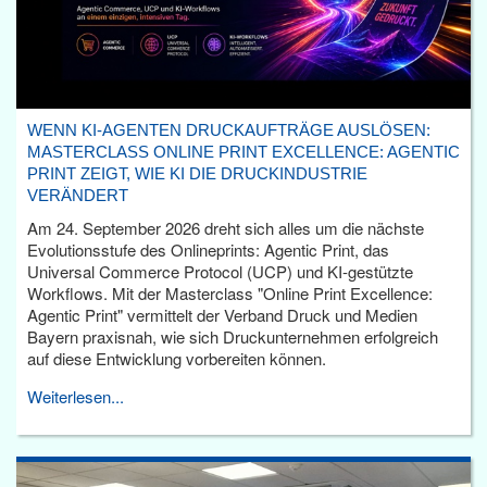
WENN KI-AGENTEN DRUCKAUFTRÄGE AUSLÖSEN:
MASTERCLASS ONLINE PRINT EXCELLENCE: AGENTIC
PRINT ZEIGT, WIE KI DIE DRUCKINDUSTRIE
VERÄNDERT
Am 24. September 2026 dreht sich alles um die nächste
Evolutionsstufe des Onlineprints: Agentic Print, das
Universal Commerce Protocol (UCP) und KI-gestützte
Workflows. Mit der Masterclass "Online Print Excellence:
Agentic Print" vermittelt der Verband Druck und Medien
Bayern praxisnah, wie sich Druckunternehmen erfolgreich
auf diese Entwicklung vorbereiten können.
Weiterlesen...