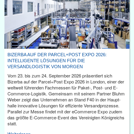
BIZERBA AUF DER PARCEL+POST EXPO 2026:
INTELLIGENTE LÖSUNGEN FÜR DIE
VERSANDLOGISTIK VON MORGEN
Vom 23. bis zum 24. September 2026 präsentiert sich
Bizerba auf der Parcel+Post Expo 2026 in London, einer der
weltweit führenden Fachmessen für Paket-, Post- und E-
Commerce-Logistik. Gemeinsam mit seinem Partner Bluhm
Weber zeigt das Unternehmen an Stand F40 in der Haupt­
halle innovative Lösungen für effiziente Versandprozesse.
Parallel zur Messe findet mit der eCommerce Expo zudem
das größte E-Commerce-Event des Vereinigten Königreichs
statt.
Weiterlesen...