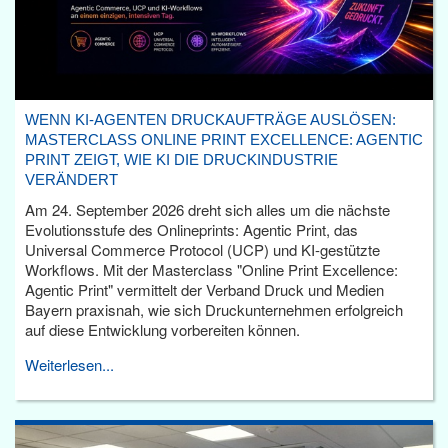
WENN KI-AGENTEN DRUCKAUFTRÄGE AUSLÖSEN:
MASTERCLASS ONLINE PRINT EXCELLENCE: AGENTIC
PRINT ZEIGT, WIE KI DIE DRUCKINDUSTRIE
VERÄNDERT
Am 24. September 2026 dreht sich alles um die nächste
Evolutionsstufe des Onlineprints: Agentic Print, das
Universal Commerce Protocol (UCP) und KI-gestützte
Workflows. Mit der Masterclass "Online Print Excellence:
Agentic Print" vermittelt der Verband Druck und Medien
Bayern praxisnah, wie sich Druckunternehmen erfolgreich
auf diese Entwicklung vorbereiten können.
Weiterlesen...