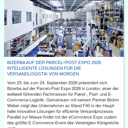
BIZERBA AUF DER PARCEL+POST EXPO 2026:
INTELLIGENTE LÖSUNGEN FÜR DIE
VERSANDLOGISTIK VON MORGEN
Vom 23. bis zum 24. September 2026 präsentiert sich
Bizerba auf der Parcel+Post Expo 2026 in London, einer der
weltweit führenden Fachmessen für Paket-, Post- und E-
Commerce-Logistik. Gemeinsam mit seinem Partner Bluhm
Weber zeigt das Unternehmen an Stand F40 in der Haupt­
halle innovative Lösungen für effiziente Versandprozesse.
Parallel zur Messe findet mit der eCommerce Expo zudem
das größte E-Commerce-Event des Vereinigten Königreichs