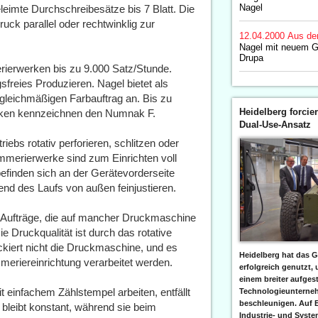
Nagel
eleimte Durchschreibesätze bis 7 Blatt. Die
uck parallel oder rechtwinklig zur
12.04.2000
Aus de
Nagel mit neuem G
Drupa
ierwerken bis zu 9.000 Satz/Stunde.
sfreies Produzieren. Nagel bietet als
 gleichmäßigen Farbauftrag an. Bis zu
Heidelberg forcier
rken kennzeichnen den Numnak F.
Dual-Use-Ansatz
bs rotativ perforieren, schlitzen oder
ummerierwerke sind zum Einrichten voll
efinden sich an der Gerätevorderseite
nd des Laufs von außen feinjustieren.
 Aufträge, die auf mancher Druckmaschine
 Druckqualität ist durch das rotative
ckiert nicht die Druckmaschine, und es
Heidelberg hat das G
riereinrichtung verarbeitet werden.
erfolgreich genutzt,
einem breiter aufgest
 einfachem Zählstempel arbeiten, entfällt
Technologieunterneh
beschleunigen. Auf 
bleibt konstant, während sie beim
Industrie- und Syst