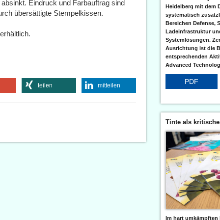
 absinkt. Eindruck und Farbauftrag sind
Heidelberg mit dem 
urch übersättigte Stempelkissen.
systematisch zusätzl
Bereichen Defense, S
Ladeinfrastruktur und
rhältlich.
Systemlösungen. Zent
Ausrichtung ist die B
entsprechenden Aktiv
Advanced Technologi
PDF
teilen
mitteilen
Tinte als kritisch
Im hart umkämpften 