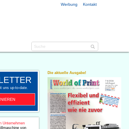
Werbung
Kontakt
Die aktuelle Ausgabe!
LETTER
t uns up-to-date.
NIEREN
n Unternehmen
illmaschine von