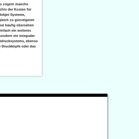
ks zögern manche
hts der Kosten für
 Inkjet-Systeme,
leich zu günstigeren
bei häufig übersehen
einfach ein weiteres
sondern ein integraler
etdrucksystems, ebenso
e Druckköpfe oder das
.