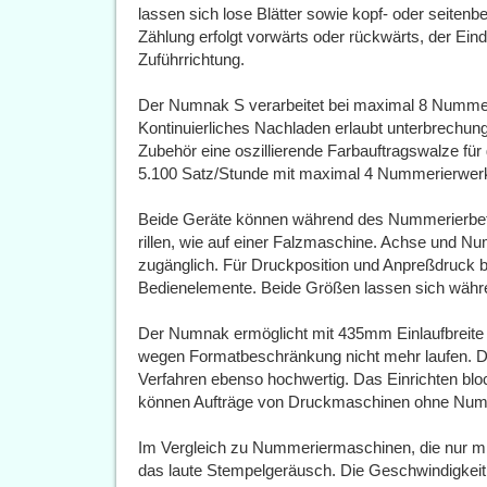
lassen sich lose Blätter sowie kopf- oder seitenb
Zählung erfolgt vorwärts oder rückwärts, der Eindr
Zuführrichtung.
Der Numnak S verarbeitet bei maximal 8 Nummer
Kontinuierliches Nachladen erlaubt unterbrechung
Zubehör eine oszillierende Farbauftragswalze für
5.100 Satz/Stunde mit maximal 4 Nummerierwe
Beide Geräte können während des Nummerierbetrie
rillen, wie auf einer Falzmaschine. Achse und N
zugänglich. Für Druckposition und Anpreßdruck b
Bedienelemente. Beide Größen lassen sich währe
Der Numnak ermöglicht mit 435mm Einlaufbreite
wegen Formatbeschränkung nicht mehr laufen. Die
Verfahren ebenso hochwertig. Das Einrichten blo
können Aufträge von Druckmaschinen ohne Numme
Im Vergleich zu Nummeriermaschinen, die nur mit
das laute Stempelgeräusch. Die Geschwindigkeit 