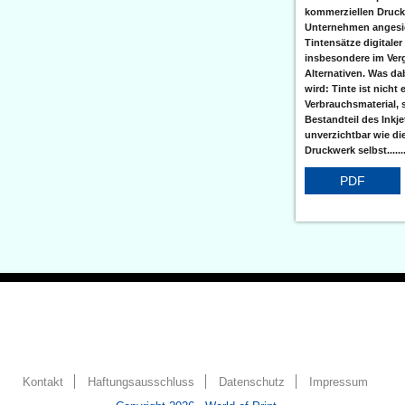
kommerziellen Druc
Unternehmen angesic
Tintensätze digitaler
insbesondere im Verg
Alternativen. Was da
wird: Tinte ist nicht 
Verbrauchsmaterial, 
Bestandteil des Inkj
unverzichtbar wie di
Druckwerk selbst......
PDF
Kontakt
Haftungsausschluss
Datenschutz
Impressum