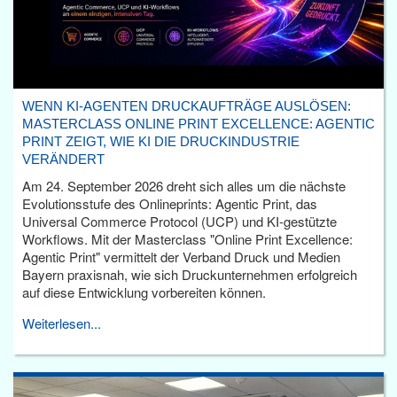
WENN KI-AGENTEN DRUCKAUFTRÄGE AUSLÖSEN:
MASTERCLASS ONLINE PRINT EXCELLENCE: AGENTIC
PRINT ZEIGT, WIE KI DIE DRUCKINDUSTRIE
VERÄNDERT
Am 24. September 2026 dreht sich alles um die nächste
Evolutionsstufe des Onlineprints: Agentic Print, das
Universal Commerce Protocol (UCP) und KI-gestützte
Workflows. Mit der Masterclass "Online Print Excellence:
Agentic Print" vermittelt der Verband Druck und Medien
Bayern praxisnah, wie sich Druckunternehmen erfolgreich
auf diese Entwicklung vorbereiten können.
Weiterlesen...