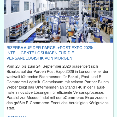
BIZERBA AUF DER PARCEL+POST EXPO 2026:
INTELLIGENTE LÖSUNGEN FÜR DIE
VERSANDLOGISTIK VON MORGEN
Vom 23. bis zum 24. September 2026 präsentiert sich
Bizerba auf der Parcel+Post Expo 2026 in London, einer der
weltweit führenden Fachmessen für Paket-, Post- und E-
Commerce-Logistik. Gemeinsam mit seinem Partner Bluhm
Weber zeigt das Unternehmen an Stand F40 in der Haupt­
halle innovative Lösungen für effiziente Versandprozesse.
Parallel zur Messe findet mit der eCommerce Expo zudem
das größte E-Commerce-Event des Vereinigten Königreichs
statt.
Weiterlesen...