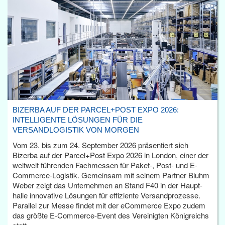
BIZERBA AUF DER PARCEL+POST EXPO 2026:
INTELLIGENTE LÖSUNGEN FÜR DIE
VERSANDLOGISTIK VON MORGEN
Vom 23. bis zum 24. September 2026 präsentiert sich
Bizerba auf der Parcel+Post Expo 2026 in London, einer der
weltweit führenden Fachmessen für Paket-, Post- und E-
Commerce-Logistik. Gemeinsam mit seinem Partner Bluhm
Weber zeigt das Unternehmen an Stand F40 in der Haupt­
halle innovative Lösungen für effiziente Versandprozesse.
Parallel zur Messe findet mit der eCommerce Expo zudem
das größte E-Commerce-Event des Vereinigten Königreichs