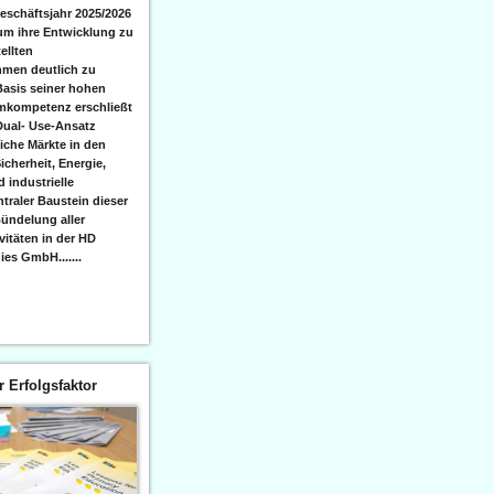
eschäftsjahr 2025/2026
 um ihre Entwicklung zu
ellten
men deutlich zu
Basis seiner hohen
emkompetenz erschließt
Dual- Use-Ansatz
iche Märkte in den
icherheit, Energie,
 industrielle
raler Baustein dieser
ündelung aller
itäten in der HD
es GmbH.......
er Erfolgsfaktor