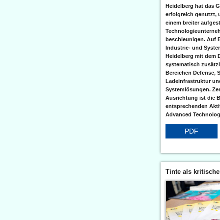
Heidelberg hat das G
erfolgreich genutzt,
einem breiter aufgest
Technologieunterneh
beschleunigen. Auf 
Industrie- und Syst
Heidelberg mit dem 
systematisch zusätzl
Bereichen Defense, S
Ladeinfrastruktur und
Systemlösungen. Zent
Ausrichtung ist die B
entsprechenden Aktiv
Advanced Technologi
PDF
Tinte als kritisch