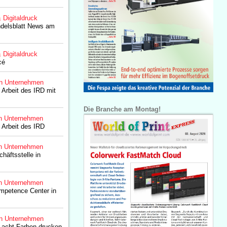
& Digitaldruck
ndelsblatt News am
& Digitaldruck
cé
n Unternehmen
 Arbeit des IRD mit
Die Branche am Montag!
n Unternehmen
e Arbeit des IRD
n Unternehmen
häftsstelle in
n Unternehmen
petence Center in
n Unternehmen
 acht Farben drucken