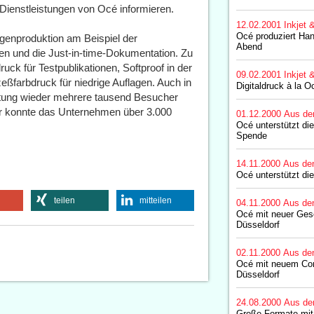
ienstleistungen von Océ informieren.
12.02.2001
Inkjet 
Océ produziert Ha
agenproduktion am Beispiel der
Abend
en und die Just-in-time-Dokumentation. Zu
ck für Testpublikationen, Softproof in der
09.02.2001
Inkjet 
eßfarbdruck für niedrige Auflagen. Auch in
Digitaldruck à la O
ltung wieder mehrere tausend Besucher
hr konnte das Unternehmen über 3.000
01.12.2000
Aus de
Océ unterstützt die
Spende
14.11.2000
Aus de
Océ unterstützt di
teilen
mitteilen
04.11.2000
Aus de
Océ mit neuer Gesc
Düsseldorf
02.11.2000
Aus de
Océ mit neuem Com
Düsseldorf
24.08.2000
Aus de
Große Formate mit