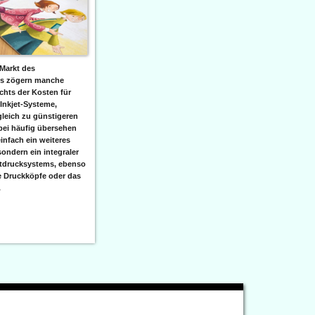
Markt des
ks zögern manche
hts der Kosten für
 Inkjet-Systeme,
leich zu günstigeren
bei häufig übersehen
einfach ein weiteres
sondern ein integraler
etdrucksystems, ebenso
e Druckköpfe oder das
.