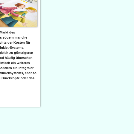
Markt des
ks zögern manche
hts der Kosten für
 Inkjet-Systeme,
leich zu günstigeren
bei häufig übersehen
einfach ein weiteres
sondern ein integraler
etdrucksystems, ebenso
e Druckköpfe oder das
.