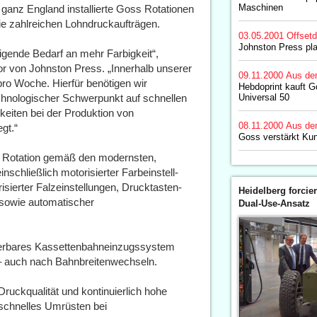
Maschinen
ganz England installierte Goss Rotationen
ie zahlreichen Lohndruckaufträgen.
03.05.2001
Offset
Johnston Press pla
eigende Bedarf an mehr Farbigkeit“,
or von Johnston Press. „Innerhalb unserer
09.11.2000
Aus de
pro Woche. Hierfür benötigen wir
Hebdoprint kauft G
chnologischer Schwerpunkt auf schnellen
Universal 50
keiten bei der Produktion von
08.11.2000
Aus de
gt.“
Goss verstärkt Ku
 Rotation gemäß den modernsten,
nschließlich motorisierter Farbeinstell-
isierter Falzeinstellungen, Drucktasten-
Heidelberg forcier
 sowie automatischer
Dual-Use-Ansatz
ierbares Kassettenbahneinzugssystem
 – auch nach Bahnbreitenwechseln.
Druckqualität und kontinuierlich hohe
 schnelles Umrüsten bei