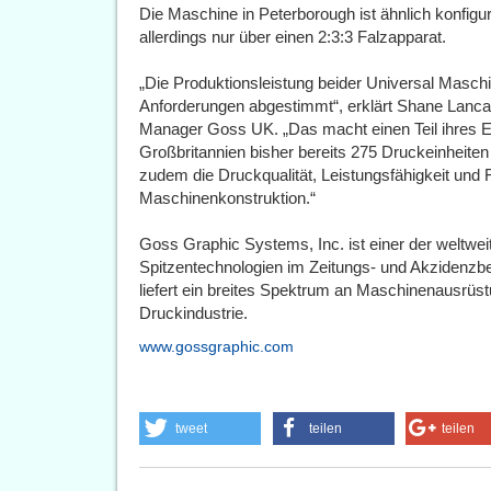
Die Maschine in Peterborough ist ähnlich konfiguri
allerdings nur über einen 2:3:3 Falzapparat.
„Die Produktionsleistung beider Universal Maschi
Anforderungen abgestimmt“, erklärt Shane Lancas
Manager Goss UK. „Das macht einen Teil ihres Er
Großbritannien bisher bereits 275 Druckeinheiten
zudem die Druckqualität, Leistungsfähigkeit und F
Maschinenkonstruktion.“
Goss Graphic Systems, Inc. ist einer der weltwei
Spitzentechnologien im Zeitungs- und Akzidenz
liefert ein breites Spektrum an Maschinenausrüst
Druckindustrie.
www.gossgraphic.com
tweet
teilen
teilen