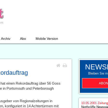
Archiv
Abo
Mobile Version
NEWS
kordauftrag
Bleiben Sie mi
ABON
hat einen Rekordauftrag über 56 Goss
ebe in Portsmouth und Peterborough
usgeber von Regionalzeitungen in
10.05.2001
Zeitun
, konfiguriert in 14 Achtertürmen mit
Northcliffe Newspa