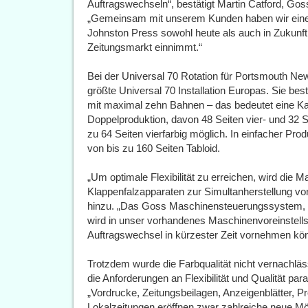
Auftragswechseln“, bestätigt Martin Catford, Go
„Gemeinsam mit unserem Kunden haben wir eine S
Johnston Press sowohl heute als auch in Zukunft 
Zeitungsmarkt einnimmt.“
Bei der Universal 70 Rotation für Portsmouth Ne
größte Universal 70 Installation Europas. Sie be
mit maximal zehn Bahnen – das bedeutet eine Kapa
Doppelproduktion, davon 48 Seiten vier- und 32 Se
zu 64 Seiten vierfarbig möglich. In einfacher Prod
von bis zu 160 Seiten Tabloid.
„Um optimale Flexibilität zu erreichen, wird die M
Klappenfalzapparaten zur Simultanherstellung vo
hinzu. „Das Goss Maschinensteuerungssystem, mit
wird in unser vorhandenes Maschinenvoreinstellsy
Auftragswechsel in kürzester Zeit vornehmen kö
Trotzdem wurde die Farbqualität nicht vernachlä
die Anforderungen an Flexibilität und Qualität paral
„Vordrucke, Zeitungsbeilagen, Anzeigenblätter,
Lokalzeitungen eröffnen zwar zahlreiche neue Mö