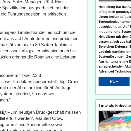
ss Area Sales Manager, UK & Eire.
Heidelberg hat das G
pezifikation ausgearbeitet, mit der
erfolgreich genutzt,
die Führungsposition im britischen
einem breiter aufgest
Technologieunterneh
beschleunigen. Auf 
wspapers Limited handelt es sich um die
Industrie- und Syst
Heidelberg mit dem 
steht aus acht Achtertürmen und produziert
systematisch zusätzl
zität von bis zu 80 Seiten Tabloid in
Bereichen Defense, S
iten zweifarbig; alternativ sind auch bis
Ladeinfrastruktur und
uktion erbringt die Rotation eine Leistung
Systemlösungen. Zent
Ausrichtung ist die B
entsprechenden Aktiv
Advanced Technologi
aschine mit zwei 2:3:3
n zwei Produkten ausgerüstet“, fügt Crow
PDF
 einer Abruffunktion für 50 Aufträge,
stem integriert, so dass wir
nnen.“
Tinte als kritisch
ssigt – „Im heutigen Druckgeschäft müssen
lel erfüllt werden“, erläutert Crow.
 Programm- und Sonderhefte sowie
glichkeiten, verlangen aber auch