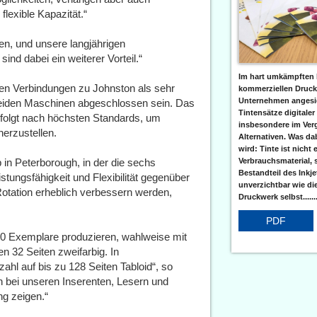
flexible Kapazität.“
gen, und unsere langjährigen
nd dabei ein weiterer Vorteil.“
Im hart umkämpften 
uten Verbindungen zu Johnston als sehr
kommerziellen Druc
Unternehmen angesic
r beiden Maschinen abgeschlossen sein. Das
Tintensätze digitaler
olgt nach höchsten Standards, um
insbesondere im Verg
herzustellen.
Alternativen. Was da
wird: Tinte ist nicht 
Verbrauchsmaterial, 
 in Peterborough, in der die sechs
Bestandteil des Inkj
istungsfähigkeit und Flexibilität gegenüber
unverzichtbar wie di
Rotation erheblich verbessern werden,
Druckwerk selbst......
PDF
00 Exemplare produzieren, wahlweise mit
en 32 Seiten zweifarbig. In
ahl auf bis zu 128 Seiten Tabloid“, so
ch bei unseren Inserenten, Lesern und
g zeigen.“