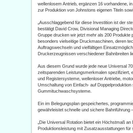
wellenlosem Antrieb, ergänzen 16 vorhandene, in 
zur Produktion von Johnstons eigenen Titeln sow
„Ausschlaggebend für diese Investition ist der st
bestätigt David Crow, Divisional Managing Direct
Gruppe drucken wir jetzt mehr als 200 Produkte 
besonders vielseitige Druckmaschinen, deren te
Auftragswechseln und vielfältigen Einsatzmöglich
Druckerzeugnissen verschiedener Bahnbreiten lie
Aus diesem Grund wurde jede neue Universal 70
zeitsparenden Leistungsmerkmalen spezifiziert, ei
und Registersysteme, wellenloser Antriebe, motor
Umschaltung von Einfach- auf Doppelproduktion
Gummituchwaschsysteme.
Ein im Belegungsplan gespeichertes, programm
gewährleistet schnelle und sichere Bahnführung
„Die Universal Rotation bietet ein Höchstmaß an 
Produktionsleistung mit Zusatzausstattungen für