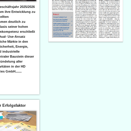
eschäftsjahr 2025/2026
 um ihre Entwicklung zu
ellten
men deutlich zu
Basis seiner hohen
emkompetenz erschließt
Dual- Use-Ansatz
iche Märkte in den
icherheit, Energie,
 industrielle
raler Baustein dieser
ündelung aller
itäten in der HD
es GmbH.......
er Erfolgsfaktor