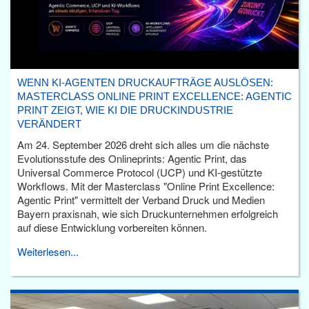
WENN KI-AGENTEN DRUCKAUFTRÄGE AUSLÖSEN:
MASTERCLASS ONLINE PRINT EXCELLENCE: AGENTIC
PRINT ZEIGT, WIE KI DIE DRUCKINDUSTRIE
VERÄNDERT
Am 24. September 2026 dreht sich alles um die nächste
Evolutionsstufe des Onlineprints: Agentic Print, das
Universal Commerce Protocol (UCP) und KI-gestützte
Workflows. Mit der Masterclass "Online Print Excellence:
Agentic Print" vermittelt der Verband Druck und Medien
Bayern praxisnah, wie sich Druckunternehmen erfolgreich
auf diese Entwicklung vorbereiten können.
Weiterlesen...