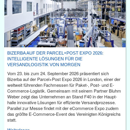
BIZERBA AUF DER PARCEL+POST EXPO 2026:
INTELLIGENTE LÖSUNGEN FÜR DIE
VERSANDLOGISTIK VON MORGEN
Vom 23. bis zum 24. September 2026 präsentiert sich
Bizerba auf der Parcel+Post Expo 2026 in London, einer der
weltweit führenden Fachmessen für Paket-, Post- und E-
Commerce-Logistik. Gemeinsam mit seinem Partner Bluhm
Weber zeigt das Unternehmen an Stand F40 in der Haupt­
halle innovative Lösungen für effiziente Versandprozesse.
Parallel zur Messe findet mit der eCommerce Expo zudem
das größte E-Commerce-Event des Vereinigten Königreichs
statt.
Weiterlesen...