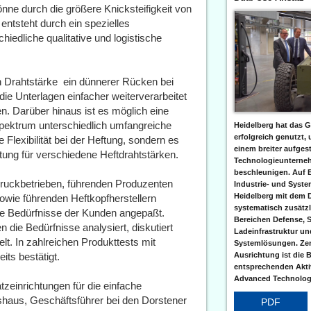
ne durch die größere Knicksteifigkeit von
entsteht durch ein spezielles
iedliche qualitative und logistische
n Drahtstärke  ein dünnerer Rücken bei
e Unterlagen einfacher weiterverarbeitet
n. Darüber hinaus ist es möglich eine
 Spektrum unterschiedlich umfangreiche
Heidelberg hat das G
erfolgreich genutzt,
 Flexibilität bei der Heftung, sondern es
einem breiter aufgest
tung für verschiedene Heftdrahtstärken.
Technologieunterneh
beschleunigen. Auf 
Druckbetrieben, führenden Produzenten
Industrie- und Syst
Heidelberg mit dem 
wie führenden Heftkopfherstellern
systematisch zusätzl
e Bedürfnisse der Kunden angepaßt.
Bereichen Defense, S
ie Bedürfnisse analysiert, diskutiert
Ladeinfrastruktur und
. In zahlreichen Produkttests mit
Systemlösungen. Zent
Ausrichtung ist die B
ts bestätigt.
entsprechenden Aktiv
Advanced Technologi
tzeinrichtungen für die einfache
üshaus, Geschäftsführer bei den Dorstener
PDF