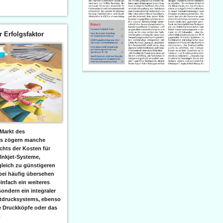
er Erfolgsfaktor
Markt des
ks zögern manche
hts der Kosten für
 Inkjet-Systeme,
leich zu günstigeren
bei häufig übersehen
einfach ein weiteres
sondern ein integraler
etdrucksystems, ebenso
e Druckköpfe oder das
.