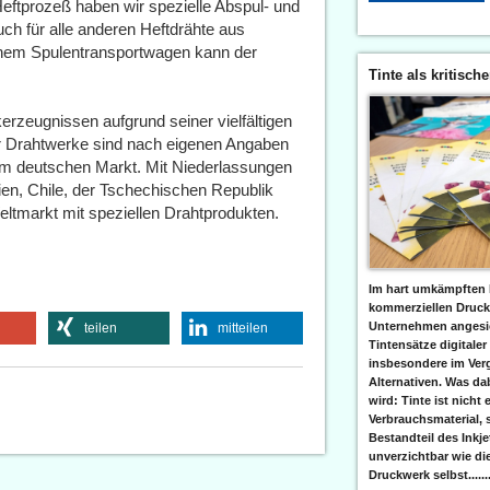
Heftprozeß haben wir spezielle Abspul- und
uch für alle anderen Heftdrähte aus
nem Spulentransportwagen kann der
Tinte als kritisch
rzeugnissen aufgrund seiner vielfältigen
er Drahtwerke sind nach eigenen Angaben
dem deutschen Markt. Mit Niederlassungen
en, Chile, der Tschechischen Republik
tmarkt mit speziellen Drahtprodukten.
Im hart umkämpften 
kommerziellen Druc
Unternehmen angesic
teilen
mitteilen
Tintensätze digitaler
insbesondere im Verg
Alternativen. Was da
wird: Tinte ist nicht 
Verbrauchsmaterial, 
Bestandteil des Inkj
unverzichtbar wie di
Druckwerk selbst......