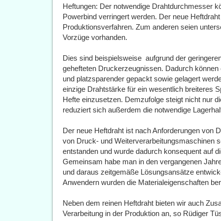
Heftungen: Der notwendige Drahtdurchmesser kön
Powerbind verringert werden. Der neue Heftdraht 
Produktionsverfahren. Zum anderen seien untersch
Vorzüge vorhanden.
Dies sind beispielsweise  aufgrund der geringere
gehefteten Druckerzeugnissen. Dadurch können di
und platzsparender gepackt sowie gelagert werde
einzige Drahtstärke für ein wesentlich breiteres
Hefte einzusetzen. Demzufolge steigt nicht nur die
reduziert sich außerdem die notwendige Lagerhal
Der neue Heftdraht ist nach Anforderungen von 
von Druck- und Weiterverarbeitungsmaschinen so
entstanden und wurde dadurch konsequent auf di
Gemeinsam habe man in den vergangenen Jahren d
und daraus zeitgemäße Lösungsansätze entwickelt
Anwendern wurden die Materialeigenschaften berei
Neben dem reinen Heftdraht bieten wir auch Zusa
Verarbeitung in der Produktion an, so Rüdiger T