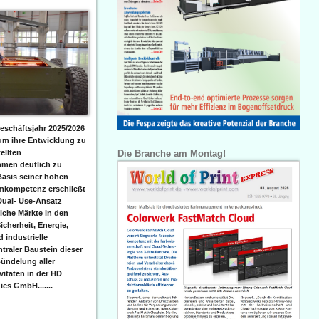
eschäftsjahr 2025/2026
 um ihre Entwicklung zu
Die Branche am Montag!
ellten
men deutlich zu
Basis seiner hohen
emkompetenz erschließt
Dual- Use-Ansatz
iche Märkte in den
icherheit, Energie,
 industrielle
raler Baustein dieser
ündelung aller
itäten in der HD
es GmbH.......