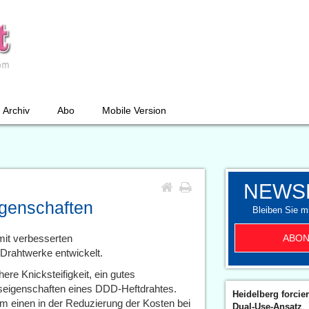
Archiv
Abo
Mobile Version
NEWS
igenschaften
Bleiben Sie mi
ABON
mit verbesserten
Drahtwerke entwickelt.
ere Knicksteifigkeit, ein gutes
gseigenschaften eines DDD-Heftdrahtes.
Heidelberg forcier
m einen in der Reduzierung der Kosten bei
Dual-Use-Ansatz