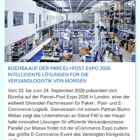
BIZERBA AUF DER PARCEL+POST EXPO 2026:
INTELLIGENTE LÖSUNGEN FÜR DIE
VERSANDLOGISTIK VON MORGEN
Vom 23. bis zum 24. September 2026 präsentiert sich
Bizerba auf der Parcel+Post Expo 2026 in London, einer der
weltweit führenden Fachmessen für Paket-, Post- und E-
Commerce-Logistik. Gemeinsam mit seinem Partner Bluhm
Weber zeigt das Unternehmen an Stand F40 in der Haupt­
halle innovative Lösungen für effiziente Versandprozesse.
Parallel zur Messe findet mit der eCommerce Expo zudem
das größte E-Commerce-Event des Vereinigten Königreichs