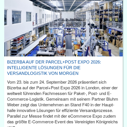
BIZERBA AUF DER PARCEL+POST EXPO 2026:
INTELLIGENTE LÖSUNGEN FÜR DIE
VERSANDLOGISTIK VON MORGEN
Vom 23. bis zum 24. September 2026 präsentiert sich
Bizerba auf der Parcel+Post Expo 2026 in London, einer der
weltweit führenden Fachmessen für Paket-, Post- und E-
Commerce-Logistik. Gemeinsam mit seinem Partner Bluhm
Weber zeigt das Unternehmen an Stand F40 in der Haupt­
halle innovative Lösungen für effiziente Versandprozesse.
Parallel zur Messe findet mit der eCommerce Expo zudem
das größte E-Commerce-Event des Vereinigten Königreichs