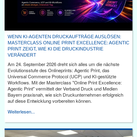
WENN KI-AGENTEN DRUCKAUFTRÄGE AUSLÖSEN:
MASTERCLASS ONLINE PRINT EXCELLENCE: AGENTIC
PRINT ZEIGT, WIE KI DIE DRUCKINDUSTRIE
VERÄNDERT
Am 24. September 2026 dreht sich alles um die nächste
Evolutionsstufe des Onlineprints: Agentic Print, das
Universal Commerce Protocol (UCP) und KI-gestützte
Workflows. Mit der Masterclass "Online Print Excellence:
Agentic Print" vermittelt der Verband Druck und Medien
Bayern praxisnah, wie sich Druckunternehmen erfolgreich
auf diese Entwicklung vorbereiten können.
Weiterlesen...