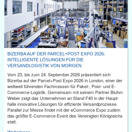
BIZERBA AUF DER PARCEL+POST EXPO 2026:
INTELLIGENTE LÖSUNGEN FÜR DIE
VERSANDLOGISTIK VON MORGEN
Vom 23. bis zum 24. September 2026 präsentiert sich
Bizerba auf der Parcel+Post Expo 2026 in London, einer der
weltweit führenden Fachmessen für Paket-, Post- und E-
Commerce-Logistik. Gemeinsam mit seinem Partner Bluhm
Weber zeigt das Unternehmen an Stand F40 in der Haupt­
halle innovative Lösungen für effiziente Versandprozesse.
Parallel zur Messe findet mit der eCommerce Expo zudem
das größte E-Commerce-Event des Vereinigten Königreichs
statt.
Weiterlesen...