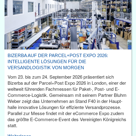
BIZERBA AUF DER PARCEL+POST EXPO 2026:
INTELLIGENTE LÖSUNGEN FÜR DIE
VERSANDLOGISTIK VON MORGEN
Vom 23. bis zum 24. September 2026 präsentiert sich
Bizerba auf der Parcel+Post Expo 2026 in London, einer der
weltweit führenden Fachmessen für Paket-, Post- und E-
Commerce-Logistik. Gemeinsam mit seinem Partner Bluhm
Weber zeigt das Unternehmen an Stand F40 in der Haupt­
halle innovative Lösungen für effiziente Versandprozesse.
Parallel zur Messe findet mit der eCommerce Expo zudem
das größte E-Commerce-Event des Vereinigten Königreichs
statt.
Weiterlesen...