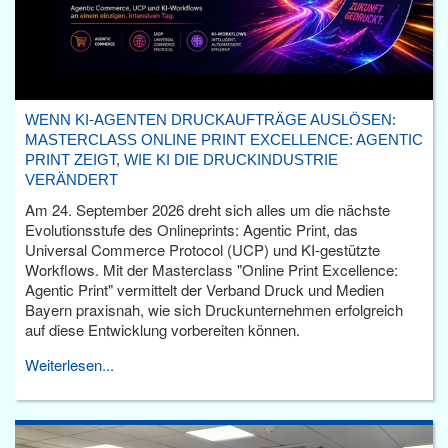
WENN KI-AGENTEN DRUCKAUFTRÄGE AUSLÖSEN:
MASTERCLASS ONLINE PRINT EXCELLENCE: AGENTIC
PRINT ZEIGT, WIE KI DIE DRUCKINDUSTRIE
VERÄNDERT
Am 24. September 2026 dreht sich alles um die nächste
Evolutionsstufe des Onlineprints: Agentic Print, das
Universal Commerce Protocol (UCP) und KI-gestützte
Workflows. Mit der Masterclass "Online Print Excellence:
Agentic Print" vermittelt der Verband Druck und Medien
Bayern praxisnah, wie sich Druckunternehmen erfolgreich
auf diese Entwicklung vorbereiten können.
Weiterlesen...