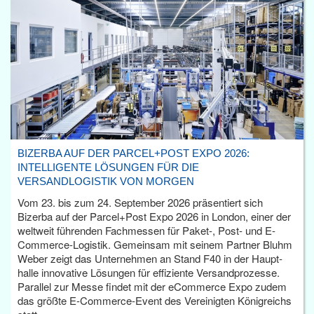
BIZERBA AUF DER PARCEL+POST EXPO 2026:
INTELLIGENTE LÖSUNGEN FÜR DIE
VERSANDLOGISTIK VON MORGEN
Vom 23. bis zum 24. September 2026 präsentiert sich
Bizerba auf der Parcel+Post Expo 2026 in London, einer der
weltweit führenden Fachmessen für Paket-, Post- und E-
Commerce-Logistik. Gemeinsam mit seinem Partner Bluhm
Weber zeigt das Unternehmen an Stand F40 in der Haupt­
halle innovative Lösungen für effiziente Versandprozesse.
Parallel zur Messe findet mit der eCommerce Expo zudem
das größte E-Commerce-Event des Vereinigten Königreichs