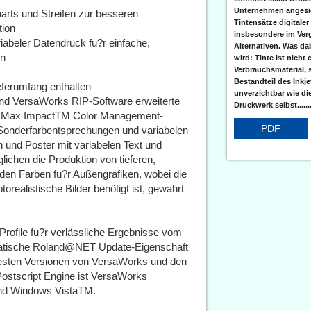
Unternehmen angesic
arts und Streifen zur besseren
Tintensätze digitaler
ion
insbesondere im Verg
iabeler Datendruck fu?r einfache,
Alternativen. Was da
en
wird: Tinte ist nicht 
Verbrauchsmaterial, 
Bestandteil des Inkj
ferumfang enthalten
unverzichtbar wie di
nd VersaWorks RIP-Software erweiterte
Druckwerk selbst......
nd Max ImpactTM Color Management-
PDF
 Sonderfarbentsprechungen und variabelen
n und Poster mit variabelen Text und
ichen die Produktion von tieferen,
den Farben fu?r Außengrafiken, wobei die
torealistische Bilder benötigt ist, gewahrt
rofile fu?r verlässliche Ergebnisse vom
matische Roland@NET Update-Eigenschaft
uesten Versionen von VersaWorks und den
Postscript Engine ist VersaWorks
und Windows VistaTM.