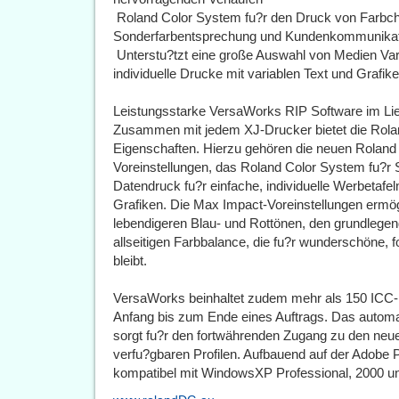
 Roland Color System fu?r den Druck von Farbch
Sonderfarbentsprechung und Kundenkommunikat
 Unterstu?tzt eine große Auswahl von Medien Var
individuelle Drucke mit variablen Text und Grafik
Leistungsstarke VersaWorks RIP Software im Lie
Zusammen mit jedem XJ-Drucker bietet die Rola
Eigenschaften. Hierzu gehören die neuen Rola
Voreinstellungen, das Roland Color System fu?r
Datendruck fu?r einfache, individuelle Werbetafel
Grafiken. Die Max Impact-Voreinstellungen ermögl
lebendigeren Blau- und Rottönen, den grundlegen
allseitigen Farbbalance, die fu?r wunderschöne, fo
bleibt.
VersaWorks beinhaltet zudem mehr als 150 ICC-P
Anfang bis zum Ende eines Auftrags. Das auto
sorgt fu?r den fortwährenden Zugang zu den ne
verfu?gbaren Profilen. Aufbauend auf der Adobe 
kompatibel mit WindowsXP Professional, 2000 