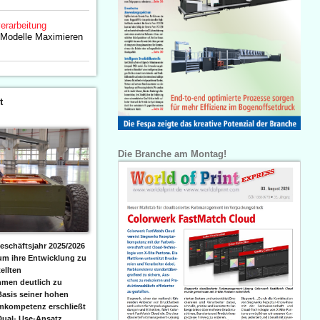
erarbeitung
odelle Maximieren
t
Die Branche am Montag!
eschäftsjahr 2025/2026
 um ihre Entwicklung zu
ellten
men deutlich zu
Basis seiner hohen
emkompetenz erschließt
Dual- Use-Ansatz