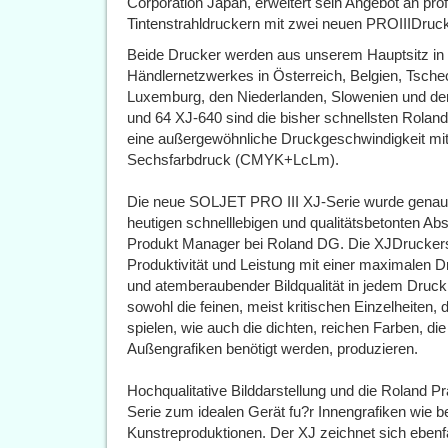
Corporation Japan, erweitert sein Angebot an pro
Tintenstrahldruckern mit zwei neuen PROIIIDruc
Beide Drucker werden aus unserem Hauptsitz in O
Händlernetzwerkes in Österreich, Belgien, Tsche
Luxemburg, den Niederlanden, Slowenien und der
und 64 XJ-640 sind die bisher schnellsten Rol
eine außergewöhnliche Druckgeschwindigkeit mit e
Sechsfarbdruck (CMYK+LcLm).
Die neue SOLJET PRO III XJ-Serie wurde genau
heutigen schnelllebigen und qualitätsbetonten Ab
Produkt Manager bei Roland DG. Die XJDruckers
Produktivität und Leistung mit einer maximalen D
und atemberaubender Bildqualität in jedem Dr
sowohl die feinen, meist kritischen Einzelheiten
spielen, wie auch die dichten, reichen Farben, di
Außengrafiken benötigt werden, produzieren.
Hochqualitative Bilddarstellung und die Roland 
Serie zum idealen Gerät fu?r Innengrafiken wie 
Kunstreproduktionen. Der XJ zeichnet sich ebenfa