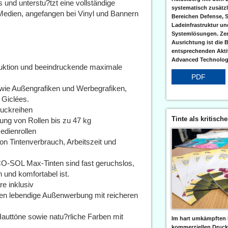
d unterstu?tzt eine vollständige
systematisch zusätzl
Medien, angefangen bei Vinyl und Bannern
Bereichen Defense, S
Ladeinfrastruktur und
Systemlösungen. Zent
Ausrichtung ist die B
entsprechenden Aktiv
Advanced Technologi
oduktion und beeindruckende maximale
PDF
, wie Außengrafiken und Werbegrafiken,
 Giclées.
ruckreihen
Tinte als kritisch
ung von Rollen bis zu 47 kg
edienrollen
von Tintenverbrauch, Arbeitszeit und
ECO-SOL Max-Tinten sind fast geruchslos,
und komfortabel ist.
e inklusiv
en lebendige Außenwerbung mit reicheren
Hauttöne sowie natu?rliche Farben mit
Im hart umkämpften 
kommerziellen Druc