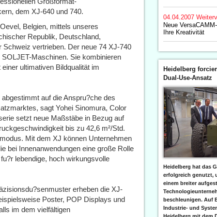
fessionellen Großformat-
kern, dem XJ-640 und 740.
04.04.2007
Weiterv
Neue VersaCAMM-M
evel, Belgien, mittels unseres
Ihre Kreativität
chischer Republik, Deutschland,
 Schweiz vertrieben. Der neue 74 XJ-740
and SOLJET-Maschinen. Sie kombinieren
iner ultimativen Bildqualität im
Heidelberg forcier
Dual-Use-Ansatz
 abgestimmt auf die Anspru?che des
satzmarktes, sagt Yohei Sinomura, Color
erie setzt neue Maßstäbe in Bezug auf
ruckgeschwindigkeit bis zu 42,6 m²/Std.
uckmodus. Mit dem XJ können Unternehmen
, die bei Innenanwendungen eine große Rolle
e fu?r lebendige, hoch wirkungsvolle
Heidelberg hat das G
erfolgreich genutzt,
einem breiter aufgest
Präzisionsdu?senmuster erheben die XJ-
Technologieunterneh
beispielsweise Poster, POP Displays und
beschleunigen. Auf 
Industrie- und Syst
lls im dem vielfältigen
Heidelberg mit dem 