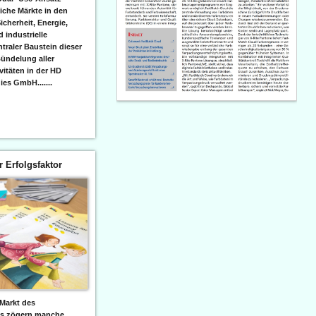
iche Märkte in den
icherheit, Energie,
 industrielle
raler Baustein dieser
ündelung aller
itäten in der HD
es GmbH.......
er Erfolgsfaktor
Markt des
ks zögern manche