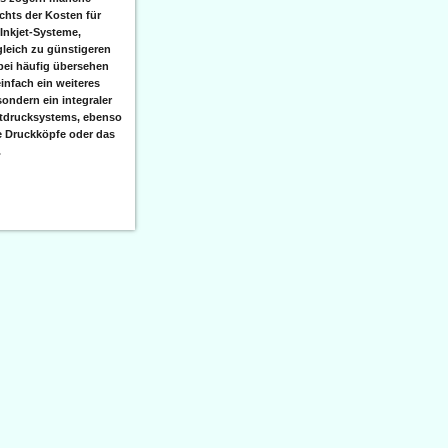
hts der Kosten für
 Inkjet-Systeme,
leich zu günstigeren
bei häufig übersehen
einfach ein weiteres
sondern ein integraler
etdrucksystems, ebenso
e Druckköpfe oder das
.