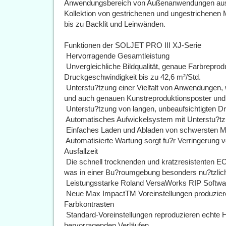
Anwendungsbereich von Außenanwendungen aus un
Kollektion von gestrichenen und ungestrichenen 
bis zu Backlit und Leinwänden.
Funktionen der SOLJET PRO III XJ-Serie
 Hervorragende Gesamtleistung
 Unvergleichliche Bildqualität, genaue Farbrepr
Druckgeschwindigkeit bis zu 42,6 m²/Std.
 Unterstu?tzung einer Vielfalt von Anwendungen
und auch genauen Kunstreproduktionsposter und
 Unterstu?tzung von langen, unbeaufsichtigten D
 Automatisches Aufwickelsystem mit Unterstu?tz
 Einfaches Laden und Abladen von schwersten M
 Automatisierte Wartung sorgt fu?r Verringerung 
Ausfallzeit
 Die schnell trocknenden und kratzresistenten 
was in einer Bu?roumgebung besonders nu?tzlich 
 Leistungsstarke Roland VersaWorks RIP Softwar
 Neue Max ImpactTM Voreinstellungen produzier
Farbkontrasten
 Standard-Voreinstellungen reproduzieren echte 
hervorragenden Verläufen