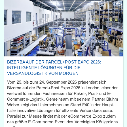
BIZERBA AUF DER PARCEL+POST EXPO 2026:
INTELLIGENTE LÖSUNGEN FÜR DIE
VERSANDLOGISTIK VON MORGEN
Vom 23. bis zum 24. September 2026 präsentiert sich
Bizerba auf der Parcel+Post Expo 2026 in London, einer der
weltweit führenden Fachmessen für Paket-, Post- und E-
Commerce-Logistik. Gemeinsam mit seinem Partner Bluhm
Weber zeigt das Unternehmen an Stand F40 in der Haupt­
halle innovative Lösungen für effiziente Versandprozesse.
Parallel zur Messe findet mit der eCommerce Expo zudem
das größte E-Commerce-Event des Vereinigten Königreichs