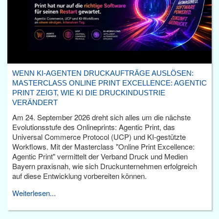
WENN KI-AGENTEN DRUCKAUFTRÄGE AUSLÖSEN:
MASTERCLASS ONLINE PRINT EXCELLENCE: AGENTIC
PRINT ZEIGT, WIE KI DIE DRUCKINDUSTRIE
VERÄNDERT
Am 24. September 2026 dreht sich alles um die nächste
Evolutionsstufe des Onlineprints: Agentic Print, das
Universal Commerce Protocol (UCP) und KI-gestützte
Workflows. Mit der Masterclass "Online Print Excellence:
Agentic Print" vermittelt der Verband Druck und Medien
Bayern praxisnah, wie sich Druckunternehmen erfolgreich
auf diese Entwicklung vorbereiten können.
Weiterlesen...