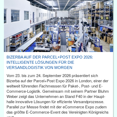
BIZERBA AUF DER PARCEL+POST EXPO 2026:
INTELLIGENTE LÖSUNGEN FÜR DIE
VERSANDLOGISTIK VON MORGEN
Vom 23. bis zum 24. September 2026 präsentiert sich
Bizerba auf der Parcel+Post Expo 2026 in London, einer der
weltweit führenden Fachmessen für Paket-, Post- und E-
Commerce-Logistik. Gemeinsam mit seinem Partner Bluhm
Weber zeigt das Unternehmen an Stand F40 in der Haupt­
halle innovative Lösungen für effiziente Versandprozesse.
Parallel zur Messe findet mit der eCommerce Expo zudem
das größte E-Commerce-Event des Vereinigten Königreichs