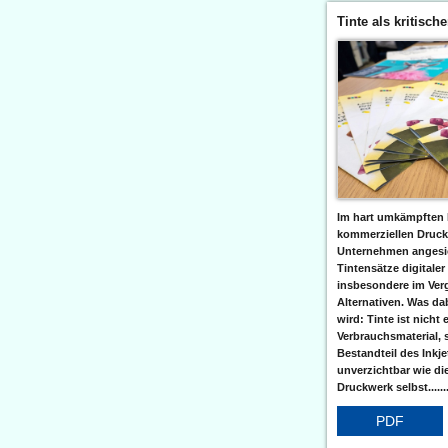
Tinte als kritisch
Im hart umkämpften 
kommerziellen Druc
Unternehmen angesic
Tintensätze digitaler
insbesondere im Verg
Alternativen. Was da
wird: Tinte ist nicht 
Verbrauchsmaterial, 
Bestandteil des Inkj
unverzichtbar wie di
Druckwerk selbst......
PDF