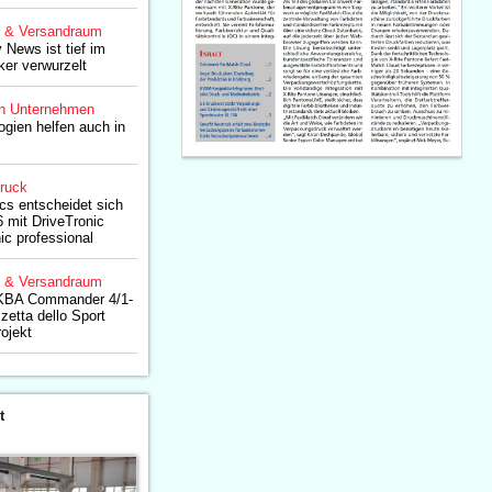
g & Versandraum
 News ist tief im
er verwurzelt
n Unternehmen
ogien helfen auch in
druck
s entscheidet sich
 mit DriveTronic
c professional
g & Versandraum
KBA Commander 4/1-
zetta dello Sport
rojekt
t