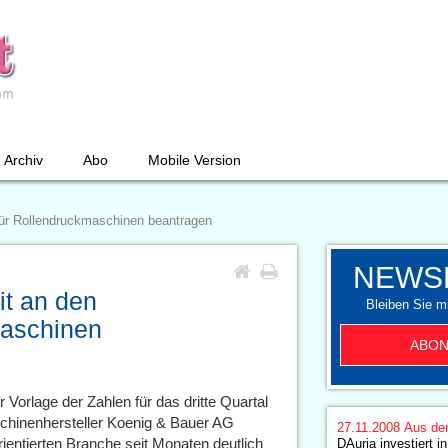
Archiv
Abo
Mobile Version
für Rollendruckmaschinen beantragen
NEWS
it an den
Bleiben Sie mi
maschinen
ABON
r Vorlage der Zahlen für das dritte Quartal
hinenhersteller Koenig & Bauer AG
27.11.2008
Aus de
entierten Branche seit Monaten deutlich
DAuria investiert