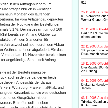
818
krise in den Auftragsbüchern. Im
 Nachfrageeinbruch in wichtigen
26.11.2008
Aus de
ten neun Monaten des laufenden
KBA erweitert Zus
zeitraum. Im vom Anlagenbau geprägten
Werner Grunert G
betrug der Rückgang der Bestellungen
mals 9,1 %. Der insgesamt um gut 160
24.11.2008
Offsetd
Berlin 2009  die 
führt bereits seit Anfang Oktober zu
einmal anders
duktion. An den Standorten für
em Jahreswechsel noch durch den Abbau
22.11.2008
Aus de
en Weihnachtsferien abgefedert. Für das
180 junge Entdecke
Druckmaschinenwe
r Vorstand am 14. November bereits einen
ter angekündigt. Schon seit Anfang
18.11.2008
Offsetd
Drei Rapida 105 für
Art Printing
kte ist der Bestelleingang bei
druck auch in den vergangenen beiden
04.11.2008
Offsetd
geblieben. Angesichts der daraus
Drukarnia Narodowa
erke in Würzburg, Frankenthal/Pfalz und
Jahren
ung der Kurzarbeit auf die westdeutschen
tsprechende Gespräche mit der
03.11.2008
Aus de
Trinidad Guardian 
werden. Betroffen sollen neben
KBA Comet
eiche sein, soweit diese nicht direkt in