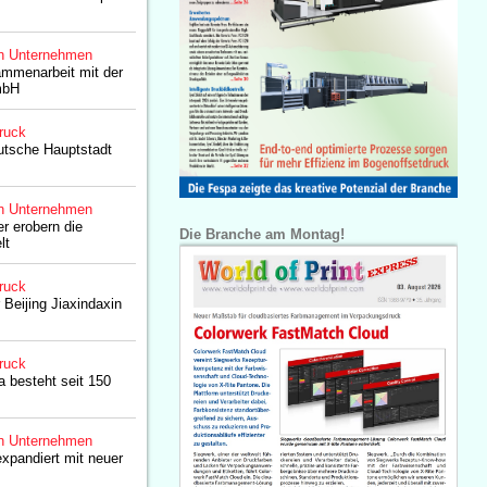
n Unternehmen
ammenarbeit mit der
mbH
ruck
deutsche Hauptstadt
n Unternehmen
r erobern die
Die Branche am Montag!
lt
ruck
 Beijing Jiaxindaxin
ruck
 besteht seit 150
n Unternehmen
expandiert mit neuer