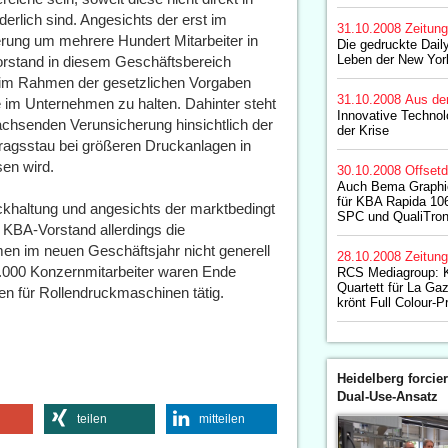
rlich sind. Angesichts der erst im
31.10.2008
Zeitun
ung um mehrere Hundert Mitarbeiter in
Die gedruckte Daily
Leben der New York
orstand in diesem Geschäftsbereich
 im Rahmen der gesetzlichen Vorgaben
31.10.2008
Aus de
te im Unternehmen zu halten. Dahinter steht
Innovative Technol
achsenden Verunsicherung hinsichtlich der
der Krise
tragsstau bei größeren Druckanlagen in
en wird.
30.10.2008
Offset
Auch Bema Graphic
für KBA Rapida 106
ckhaltung und angesichts der marktbedingt
SPC und QualiTroni
 KBA-Vorstand allerdings die
n im neuen Geschäftsjahr nicht generell
28.10.2008
Zeitun
.000 Konzernmitarbeiter waren Ende
RCS Mediagroup: 
Quartett für La Gaz
n für Rollendruckmaschinen tätig.
krönt Full Colour-P
Heidelberg forcier
Dual-Use-Ansatz
teilen
mitteilen