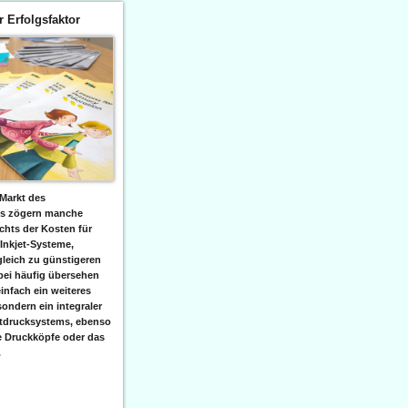
er Erfolgsfaktor
Markt des
ks zögern manche
hts der Kosten für
 Inkjet-Systeme,
leich zu günstigeren
bei häufig übersehen
einfach ein weiteres
sondern ein integraler
etdrucksystems, ebenso
e Druckköpfe oder das
.