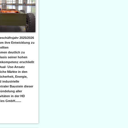
eschäftsjahr 2025/2026
 um ihre Entwicklung zu
ellten
men deutlich zu
Basis seiner hohen
emkompetenz erschließt
Dual- Use-Ansatz
iche Märkte in den
icherheit, Energie,
 industrielle
raler Baustein dieser
ündelung aller
itäten in der HD
es GmbH.......