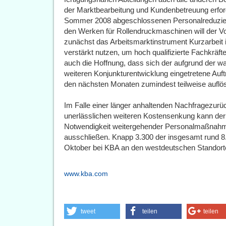
der Marktbearbeitung und Kundenbetreuung erforde
Sommer 2008 abgeschlossenen Personalreduzier
den Werken für Rollendruckmaschinen will der V
zunächst das Arbeitsmarktinstrument Kurzarbeit
verstärkt nutzen, um hoch qualifizierte Fachkräf
auch die Hoffnung, dass sich der aufgrund der w
weiteren Konjunkturentwicklung eingetretene Auf
den nächsten Monaten zumindest teilweise auflös
Im Falle einer länger anhaltenden Nachfragezurü
unerlässlichen weiteren Kostensenkung kann der
Notwendigkeit weitergehender Personalmaßnahme
ausschließen. Knapp 3.300 der insgesamt rund 8
Oktober bei KBA an den westdeutschen Standorte
www.kba.com
tweet
teilen
teilen