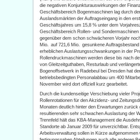
die negativen Konjunkturauswirkungen der Finanz
Geschäftsbereich Bogenmaschinen lag durch den
Auslandsmärkten der Auftragseingang in den ers
Geschäftsjahres um 15,8 % unter dem Vorjahres
Geschäftsbereich Rollen- und Sondermaschinen 
gegenüber dem schon schwächeren Vorjahr noch
Mio.  auf 721,6 Mio.  gesunkene Auftragsbestand 
erheblichen Auslastungsschwankungen in der Pro
Rollendruckmaschinen werden diese bis nach d
von Gleitzeitguthaben, Resturlaub und verlängert
Bogenoffsetwerk in Radebeul bei Dresden hat de
betriebsbedingten Personalabbau um 400 Mitarbei
November wird dort offiziell kurz gearbeitet.
Durch die kundenseitige Verschiebung vieler Proje
Rollenrotationen für den Akzidenz- und Zeitungs
Monaten deutlich hinter den Erwartungen zurück 
resultierenden sehr schwachen Auslastung der W
Trennfeld hält das KBA-Management die Ausdehn
Standorte ab Januar 2009 für unverzichtbar. En
Arbeitsverwaltung sollen in Kürze aufgenommen 
fertigungsnahen Abteilungen auch alle anderen Ber