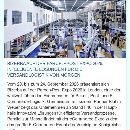
BIZERBA AUF DER PARCEL+POST EXPO 2026:
INTELLIGENTE LÖSUNGEN FÜR DIE
VERSANDLOGISTIK VON MORGEN
Vom 23. bis zum 24. September 2026 präsentiert sich
Bizerba auf der Parcel+Post Expo 2026 in London, einer der
weltweit führenden Fachmessen für Paket-, Post- und E-
Commerce-Logistik. Gemeinsam mit seinem Partner Bluhm
Weber zeigt das Unternehmen an Stand F40 in der Haupt­
halle innovative Lösungen für effiziente Versandprozesse.
Parallel zur Messe findet mit der eCommerce Expo zudem
das größte E-Commerce-Event des Vereinigten Königreichs