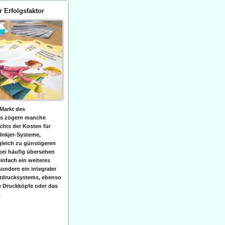
er Erfolgsfaktor
Markt des
ks zögern manche
hts der Kosten für
 Inkjet-Systeme,
leich zu günstigeren
bei häufig übersehen
einfach ein weiteres
sondern ein integraler
etdrucksystems, ebenso
e Druckköpfe oder das
.