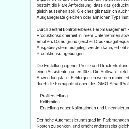
besteht die klare Anforderung, dass das gedruckt
gleich aussehen soll. Gleiches gilt natürlich au
Ausgabegeräte gleichen oder ähnlichen Typs instal
Durch zentral kontrollierbares Farbmanagement 
Produktionssicherheit in ihrem Unternehmen sowie
erhöhen. Da aufgrund gleicher Druckausgabequali
Ausgabesystem festgelegt werden kann, erhöht sic
Produktionsumgebungen.
Die Erstellung eigener Profile und Druckerkalibri
einen Assistenten unterstützt. Die Software biete
Anwendungsfälle. Fehlerquellen werden minimiert, 
durch die Kernapplikationen des GMG SmartProfil
– Profilerstellung
– Kalibration
– Erstellung neuer Kalibrationen und Linearisieru
Der hohe Automatisierungsgrad im Farbmanageme
Kosten zu senken, und erhöht andererseits gleichze