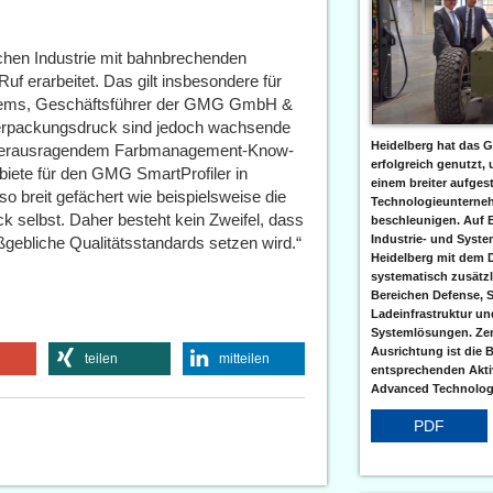
schen Industrie mit bahnbrechenden
 erarbeitet. Das gilt insbesondere für
Willems, Geschäftsführer der GMG GmbH &
 Verpackungsdruck sind jedoch wachsende
Heidelberg hat das G
 herausragendem Farbmanagement-Know-
erfolgreich genutzt,
biete für den GMG SmartProfiler in
einem breiter aufgest
 breit gefächert wie beispielsweise die
Technologieunterneh
k selbst. Daher besteht kein Zweifel, dass
beschleunigen. Auf 
Industrie- und Syst
ebliche Qualitätsstandards setzen wird.“
Heidelberg mit dem 
systematisch zusätzl
Bereichen Defense, S
Ladeinfrastruktur und
Systemlösungen. Zent
Ausrichtung ist die B
teilen
mitteilen
entsprechenden Aktiv
Advanced Technologi
PDF