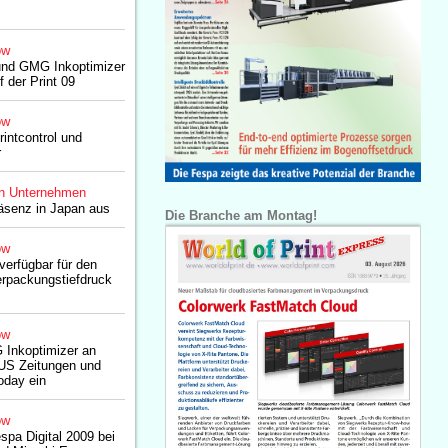
ow
und GMG Inkoptimizer
f der Print 09
ow
intcontrol und
r
n Unternehmen
senz in Japan aus
Die Branche am Montag!
ow
erfügbar für den
erpackungstiefdruck
ow
 Inkoptimizer an
 US Zeitungen und
oday ein
ow
spa Digital 2009 bei