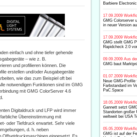
Barbiere Electronic
17.09.2009
Workfl
GMG Colorserver 
in neuer Version au
17.09.2009
Workfl
GMG stellt GMG Pr
Rapidcheck 2.0 vo
nden einfach und ohne tiefer gehende
gabegeräte – wie z. B.
09.09.2009
Aus de
GMG baut Marktprä
ieren und profilieren können. Die
ofile erstellen und/oder Ausgabegeräte
01.07.2009
Workfl
eiten, wie das zum Beispiel oft bei
Neue GMG-Profile v
 Alle notwendigen Funktionen sind im GMG
Farbstandard im V
PaC.Space
 Verbindung mit GMG ColorServer 4.6
d.
18.05.2009
Workfl
Gannett setzt GMG
ten Digitaldruck und LFP wird immer
Standorten großer
 farbliche Übereinstimmung mit
weltweit bei USA T
t- oder Tiefdruck erwartet. Sehr viele
05.05.2009
Workfl
umgebungen, d. h. neben
GMG ist auf der Fe
h Offsetdruckmaschinen eingesetzt. Es