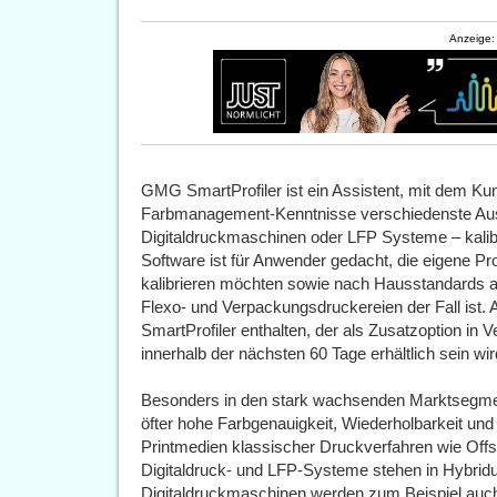
Anzeige:
GMG SmartProfiler ist ein Assistent, mit dem Ku
Farbmanagement-Kenntnisse verschiedenste Aus
Digitaldruckmaschinen oder LFP Systeme – kalibr
Software ist für Anwender gedacht, die eigene Pr
kalibrieren möchten sowie nach Hausstandards arb
Flexo- und Verpackungsdruckereien der Fall ist.
SmartProfiler enthalten, der als Zusatzoption in
innerhalb der nächsten 60 Tage erhältlich sein wir
Besonders in den stark wachsenden Marktsegmen
öfter hohe Farbgenauigkeit, Wiederholbarkeit und
Printmedien klassischer Druckverfahren wie Offse
Digitaldruck- und LFP-Systeme stehen in Hybrid
Digitaldruckmaschinen werden zum Beispiel auc