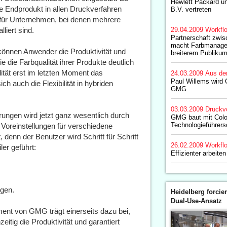
Hewlett Packard u
e Endprodukt in allen Druckverfahren
B.V. vertreten
ch für Unternehmen, bei denen mehrere
liert sind.
29.04.2009
Workfl
Partnerschaft zw
macht Farbmanage
können Anwender die Produktivität und
breiterem Publikum
 die Farbqualität ihrer Produkte deutlich
tät erst im letzten Moment das
24.03.2009
Aus de
Paul Willems wird 
h auch die Flexibilität in hybriden
GMG
03.03.2009
Druckv
erungen wird jetzt ganz wesentlich durch
GMG baut mit Colo
Technologieführers
t Voreinstellungen für verschiedene
denn der Benutzer wird Schritt für Schritt
26.02.2009
Workfl
er geführt:
Effizienter arbeit
ngen.
Heidelberg forcier
Dual-Use-Ansatz
nt von GMG trägt einerseits dazu bei,
itig die Produktivität und garantiert