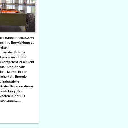
eschäftsjahr 2025/2026
 um ihre Entwicklung zu
ellten
men deutlich zu
Basis seiner hohen
emkompetenz erschließt
Dual- Use-Ansatz
iche Märkte in den
icherheit, Energie,
 industrielle
raler Baustein dieser
ündelung aller
itäten in der HD
es GmbH.......