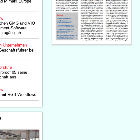
nd Mimaki Europe
ow
ischen GMG und VIO
ment-Software
 zugänglich
n Unternehmen
Geschäftsführer bei
orstufe
rproof 05 seine
chaft aus
ow
en mit RGB-Workflows
t