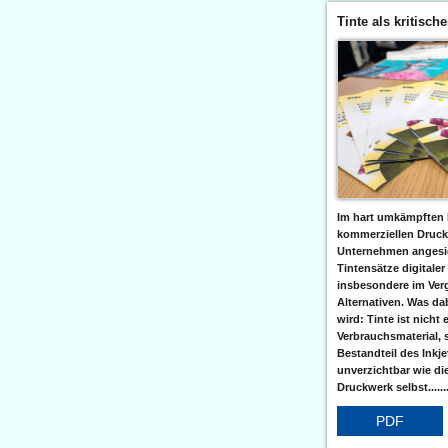
Tinte als kritisch
Im hart umkämpften 
kommerziellen Druc
Unternehmen angesic
Tintensätze digitaler
insbesondere im Verg
Alternativen. Was da
wird: Tinte ist nicht 
Verbrauchsmaterial, 
Bestandteil des Inkj
unverzichtbar wie di
Druckwerk selbst......
PDF