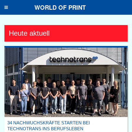
WORLD OF PRINT
Toggle
navigation
Heute aktuell
34 NACHWUCHSKRÄFTE STARTEN BEI
TECHNOTRANS INS BERUFSLEBEN