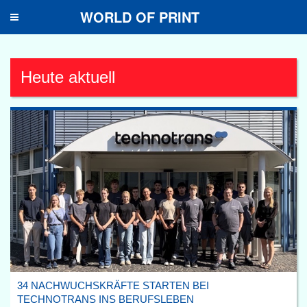
WORLD OF PRINT
Toggle
navigation
Heute aktuell
34 NACHWUCHSKRÄFTE STARTEN BEI
TECHNOTRANS INS BERUFSLEBEN