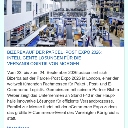
BIZERBA AUF DER PARCEL+POST EXPO 2026:
INTELLIGENTE LÖSUNGEN FÜR DIE
VERSANDLOGISTIK VON MORGEN
Vom 23. bis zum 24. September 2026 präsentiert sich
Bizerba auf der Parcel+Post Expo 2026 in London, einer der
weltweit führenden Fachmessen für Paket-, Post- und E-
Commerce-Logistik. Gemeinsam mit seinem Partner Bluhm
Weber zeigt das Unternehmen an Stand F40 in der Haupt­
halle innovative Lösungen für effiziente Versandprozesse.
Parallel zur Messe findet mit der eCommerce Expo zudem
das größte E-Commerce-Event des Vereinigten Königreichs
statt.
Weiterlesen...