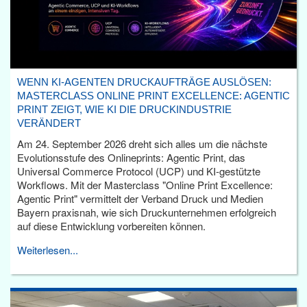
WENN KI-AGENTEN DRUCKAUFTRÄGE AUSLÖSEN:
MASTERCLASS ONLINE PRINT EXCELLENCE: AGENTIC
PRINT ZEIGT, WIE KI DIE DRUCKINDUSTRIE
VERÄNDERT
Am 24. September 2026 dreht sich alles um die nächste
Evolutionsstufe des Onlineprints: Agentic Print, das
Universal Commerce Protocol (UCP) und KI-gestützte
Workflows. Mit der Masterclass "Online Print Excellence:
Agentic Print" vermittelt der Verband Druck und Medien
Bayern praxisnah, wie sich Druckunternehmen erfolgreich
auf diese Entwicklung vorbereiten können.
Weiterlesen...