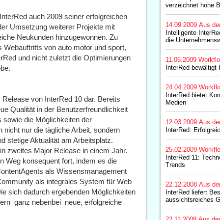
verzeichnet hohe 
 InterRed auch 2009 seiner erfolgreichen
14.09.2009
Aus de
der Umsetzung weiterer Projekte mit
Intelligente InterR
reiche Neukunden hinzugewonnen. Zu
die Unternehmensw
Webauftritts von auto motor und sport,
terRed und nicht zuletzt die Optimierungen
11.06.2009
Workfl
be.
InterRed bewältigt
24.04.2009
Workfl
InterRed bietet Ko
as Release von InterRed 10 dar. Bereits
Medien
e Qualität in der Benutzerfreundlichkeit
s sowie die Möglichkeiten der
12.03.2009
Aus de
 nicht nur die tägliche Arbeit, sondern
InterRed: Erfolgrei
 stetige Aktualität am Arbeitsplatz.
25.02.2009
Workfl
ein zweites Major Release in einem Jahr.
InterRed 11: Techn
en Weg konsequent fort, indem es die
Trends
e ContentAgents als Wissensmanagement
Community als integrales System für Web
22.12.2008
Aus de
. Die sich dadurch ergebenden Möglichkeiten
InterRed liefert Bes
aussichtsreiches G
n  ganz nebenbei  neue, erfolgreiche
22.11.2008
Aus de