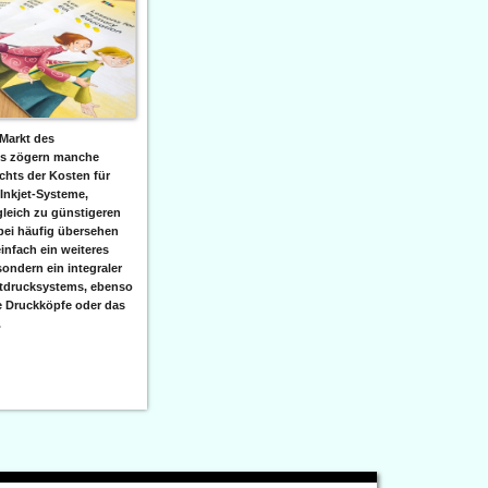
Markt des
ks zögern manche
hts der Kosten für
 Inkjet-Systeme,
leich zu günstigeren
bei häufig übersehen
einfach ein weiteres
sondern ein integraler
etdrucksystems, ebenso
e Druckköpfe oder das
.