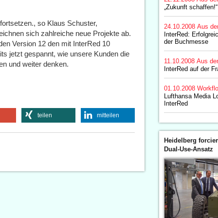
„Zukunft schaffen!“
fortsetzen., so Klaus Schuster,
24.10.2008
Aus de
zeichnen sich zahlreiche neue Projekte ab.
InterRed: Erfolgre
der Buchmesse
en Version 12 den mit InterRed 10
its jetzt gespannt, wie unsere Kunden die
11.10.2008
Aus de
en und weiter denken.
InterRed auf der F
01.10.2008
Workfl
Lufthansa Media Lo
InterRed
teilen
mitteilen
Heidelberg forcier
Dual-Use-Ansatz