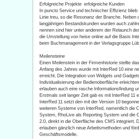
Erfolgreiche Projekte  erfolgreiche Kunden
In puncto Service und technischer Effizienz blieb
Linie treu, so die Resonanz der Branche. Neben 
langjährigen Bestandskunden wurden auch zahl
nennen sind hier unter anderem der Relaunch des 
die Umstellung von heise online auf die Basis In
beim Buchmanagement in der Verlagsgruppe Lüb
Meilensteine
Einen Meilenstein in der Firmenhistorie stellte d
Anfang des Jahres wurde mit InterRed 10 eine neu
erreicht. Die Integration von Widgets und Gadget
Individualisierung der Bedienoberfläche erleichtern
erlauben auch eine rasche Informationsfindung und
Erstmals seit langer Zeit gab es mit InterRed 11 
InterRed 11 setzt den mit der Version 10 begonn
weiteren Systeme von InterRed, namentlich di
System, RhoLive als Reporting System und die 
2.0, direkt in die Oberfläche des CMS integriert
erlauben gänzlich neue Arbeitsmethoden und förder
Geschäftsmodelle.