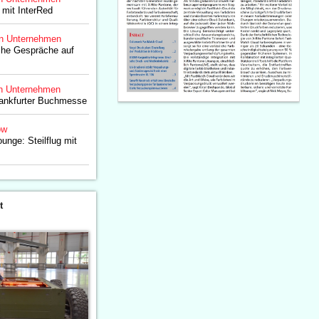
 mit InterRed
n Unternehmen
iche Gespräche auf
n Unternehmen
rankfurter Buchmesse
ow
unge: Steilflug mit
t