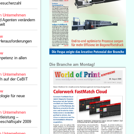
Besucherzahl
n Unternehmen
ed Agenten verändern
elt
ow
 Herausforderungen
ow
mpetenz in allen
Die Branche am Montag!
n Unternehmen
ch auf der CeBIT
ow
ologie für neue
n Unternehmen
tleistung –
eschäftsjahr 2009
n Unternehmen