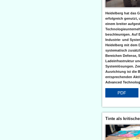
Heidelberg hat das G
erfolgreich genutzt,
einem breiter aufgest
Technologieunterneh
beschleunigen. Auf 
Industrie- und Syst
Heidelberg mit dem 
systematisch zusätzl
Bereichen Defense, S
Ladeinfrastruktur und
Systemlösungen. Zent
Ausrichtung ist die B
entsprechenden Aktiv
Advanced Technologi
PDF
Tinte als kritisch