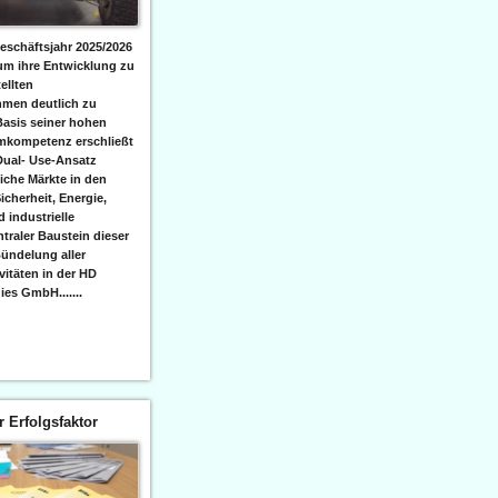
eschäftsjahr 2025/2026
 um ihre Entwicklung zu
ellten
men deutlich zu
Basis seiner hohen
emkompetenz erschließt
Dual- Use-Ansatz
iche Märkte in den
icherheit, Energie,
 industrielle
raler Baustein dieser
ündelung aller
itäten in der HD
es GmbH.......
er Erfolgsfaktor