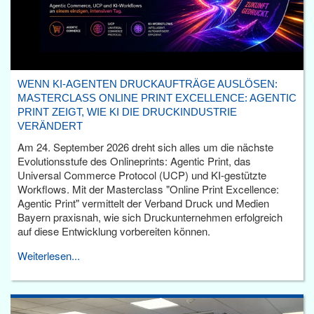
WENN KI-AGENTEN DRUCKAUFTRÄGE AUSLÖSEN:
MASTERCLASS ONLINE PRINT EXCELLENCE: AGENTIC
PRINT ZEIGT, WIE KI DIE DRUCKINDUSTRIE
VERÄNDERT
Am 24. September 2026 dreht sich alles um die nächste
Evolutionsstufe des Onlineprints: Agentic Print, das
Universal Commerce Protocol (UCP) und KI-gestützte
Workflows. Mit der Masterclass "Online Print Excellence:
Agentic Print" vermittelt der Verband Druck und Medien
Bayern praxisnah, wie sich Druckunternehmen erfolgreich
auf diese Entwicklung vorbereiten können.
Weiterlesen...