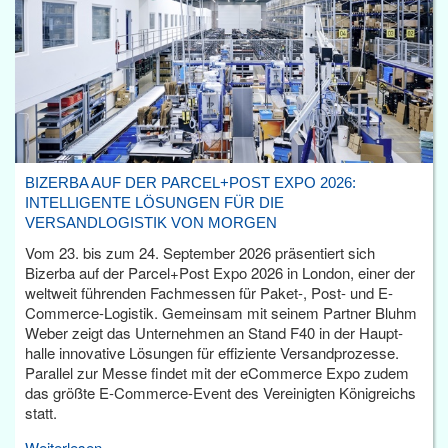
BIZERBA AUF DER PARCEL+POST EXPO 2026:
INTELLIGENTE LÖSUNGEN FÜR DIE
VERSANDLOGISTIK VON MORGEN
Vom 23. bis zum 24. September 2026 präsentiert sich
Bizerba auf der Parcel+Post Expo 2026 in London, einer der
weltweit führenden Fachmessen für Paket-, Post- und E-
Commerce-Logistik. Gemeinsam mit seinem Partner Bluhm
Weber zeigt das Unternehmen an Stand F40 in der Haupt­
halle innovative Lösungen für effiziente Versandprozesse.
Parallel zur Messe findet mit der eCommerce Expo zudem
das größte E-Commerce-Event des Vereinigten Königreichs
statt.
Weiterlesen...