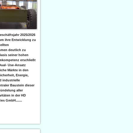
eschäftsjahr 2025/2026
 um ihre Entwicklung zu
ellten
men deutlich zu
Basis seiner hohen
emkompetenz erschließt
Dual- Use-Ansatz
iche Märkte in den
icherheit, Energie,
 industrielle
raler Baustein dieser
ündelung aller
itäten in der HD
es GmbH.......