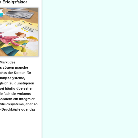
er Erfolgsfaktor
Markt des
ks zögern manche
hts der Kosten für
 Inkjet-Systeme,
leich zu günstigeren
bei häufig übersehen
einfach ein weiteres
sondern ein integraler
etdrucksystems, ebenso
e Druckköpfe oder das
.