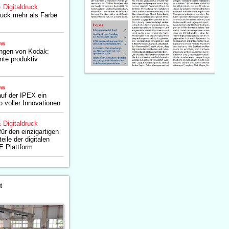
& Digitaldruck
ruck mehr als Farbe
ow
ngen von Kodak:
te produktiv
ow
auf der IPEX ein
io voller Innovationen
& Digitaldruck
für den einzigartigen
eile der digitalen
 Plattform
t