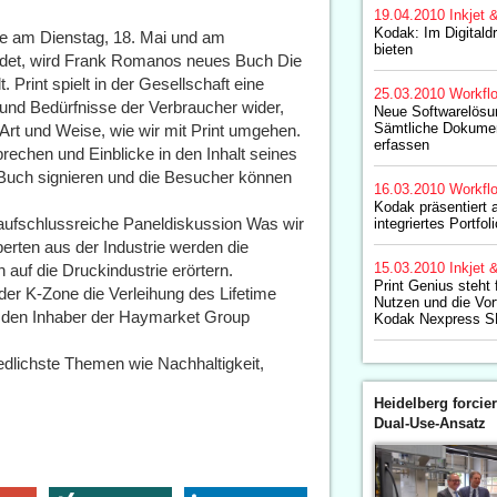
19.04.2010
Inkjet 
Kodak: Im Digitald
ie am Dienstag, 18. Mai und am
bieten
indet, wird Frank Romanos neues Buch Die
 Print spielt in der Gesellschaft eine
25.03.2010
Workfl
und Bedürfnisse der Verbraucher wider,
Neue Softwarelösu
Sämtliche Dokumen
Art und Weise, wie wir mit Print umgehen.
erfassen
echen und Einblicke in den Inhalt seines
Buch signieren und die Besucher können
16.03.2010
Workfl
Kodak präsentiert 
 aufschlussreiche Paneldiskussion Was wir
integriertes Portfol
erten aus der Industrie werden die
15.03.2010
Inkjet 
auf die Druckindustrie erörtern.
Print Genius steht 
der K-Zone die Verleihung des Lifetime
Nutzen und die Vort
 den Inhaber der Haymarket Group
Kodak Nexpress SE
dlichste Themen wie Nachhaltigkeit,
Heidelberg forcier
Dual-Use-Ansatz