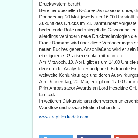
Drucksystem beruht.
Bei einer speziellen K-Zone-Diskussionsrunde, d
Donnerstag, 20 Mai, jeweils um 16.00 Uhr stattf
Zukunft des Drucks im 21. Jahrhundert vorgestellt.
bedeutende Rolle und spiegelt die Gewohnheiten 
allerdings verändern neue Drucktechnologien die 
Frank Romano wird über diese Veränderungen spr
neuen Buches geben. Anschließend wird er sein 
ein signiertes Gratisexemplar mitnehmen.
Am Mittwoch, 19. April, gibt es um 14.00 Uhr die
denken  der Analysten-Standpunkt. Bekannte Exp
weltweite Konjunkturlage und deren Auswirkungen 
Am Donnerstag, 20. Mai, erfolgt um 17.00 Uhr in 
Print Ambassador Awards an Lord Heseltine CH,
Limited.
In weiteren Diskussionsrunden werden unterschie
Workflow und soziale Medien behandelt.
www.graphics.kodak.com