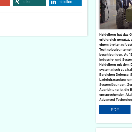
teilen
mitteilen
Heidelberg hat das G
erfolgreich genutzt,
einem breiter aufgest
Technologieunterneh
beschleunigen. Auf 
Industrie- und Syst
Heidelberg mit dem 
systematisch zusätzl
Bereichen Defense, S
Ladeinfrastruktur und
Systemlösungen. Zent
Ausrichtung ist die B
entsprechenden Aktiv
Advanced Technologi
PDF