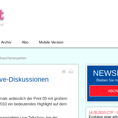
Archiv
Abo
Mobile Version
 Branchenexperten
NEWS
Live-Diskussionen
Bleiben Sie mi
ABON
mals anlässlich der Print 09 mit großem
x 2010 ein bedeutendes Highlight auf dem
14.05.2010
CTP - 
Evolution einer erf
ranstaltete Live-Talkshow, bei der