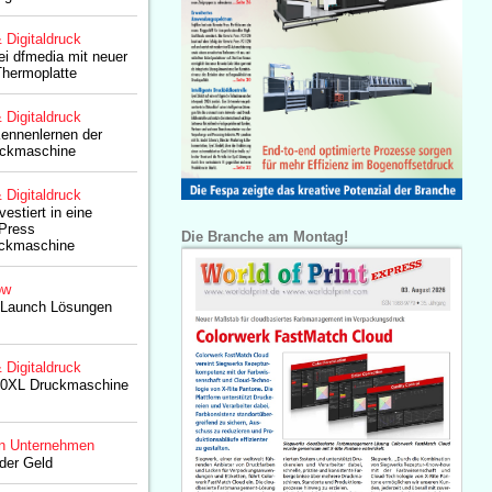
& Digitaldruck
i dfmedia mit neuer
Thermoplatte
& Digitaldruck
ennenlernen der
uckmaschine
& Digitaldruck
estiert in eine
xPress
Die Branche am Montag!
uckmaschine
ow
2Launch Lösungen
& Digitaldruck
00XL Druckmaschine
n Unternehmen
der Geld