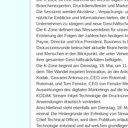
Branchenexperten, Druckdienstleister und Marketi
Die Sessions werden Akzidenz-, Verpackungs- u
nützliche Einblicke und Informationen bieten, die i
Unternehmen zu steigern und neue Geschäftscha
Die K-Zone definiert das Messeerlebnis für unse
Erörterung der Folgen der zahlreichen heutigen In
Payne, Director und Vice President, Business to
Diskussionsrunde beleuchtet aktuelle Branchentre
und Menschen in den Blickpunkt, die unter Verwen
ihrer gesamten Geschäftsaktivitäten beflügeln.
Die K-Zone beginnt am Dienstag, 18. Mai, um 11.
dem Titel Wandel inspiriert Innovation, an der
Kodak, Giovanni Antonuzzo, CEO von Rotomail, Gi
Rotomail, und Tom Fenske, CEO von Fenske Medi
Auswirkungen des digitalen Marketings auf die Ind
KODAK Stream Inkjet-Technologie die Druckszene 
Anwendungen drastisch verändert.
Anschließend steht ebenfalls am Dienstag, 18. 
einmal: Die Hintergründe der Erfindung von Stre
Chief Technical Officer, wird dem Publikum erläute
Technologie entstand und auf welchen grundlege