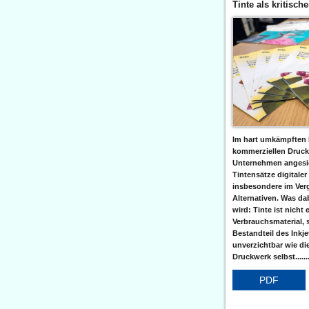
Tinte als kritisch
Im hart umkämpften 
kommerziellen Druc
Unternehmen angesic
Tintensätze digitaler
insbesondere im Verg
Alternativen. Was da
wird: Tinte ist nicht 
Verbrauchsmaterial, 
Bestandteil des Inkj
unverzichtbar wie di
Druckwerk selbst......
PDF