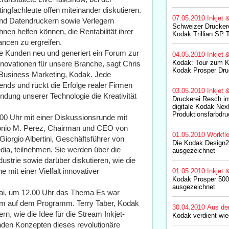
ngfachleute offen miteinander diskutieren.
07.05.2010
Inkjet 
nd Datendruckern sowie Verlegern
Schweizer Druckere
hnen helfen können, die Rentabilität ihrer
Kodak Trillian SP 
ncen zu ergreifen.
re Kunden neu und generiert ein Forum zur
04.05.2010
Inkjet 
Kodak: Tour zum K
novationen für unsere Branche, sagt Chris
Kodak Prosper Dr
 Business Marketing, Kodak. Jede
nds und rückt die Erfolge realer Firmen
03.05.2010
Inkjet 
dung unserer Technologie die Kreativität
Druckerei Resch inv
digitale Kodak Ne
Produktionsfarbdr
00 Uhr mit einer Diskussionsrunde mit
 Antonio M. Perez, Chairman und CEO von
01.05.2010
Workfl
orgio Albertini, Geschäftsführer von
Die Kodak Design
a, teilnehmen. Sie werden über die
ausgezeichnet
ustrie sowie darüber diskutieren, wie die
mit einer Vielfalt innovativer
01.05.2010
Inkjet 
Kodak Prosper 50
ausgezeichnet
Mai, um 12.00 Uhr das Thema Es war
am auf dem Programm. Terry Taber, Kodak
30.04.2010
Aus de
rn, wie die Idee für die Stream Inkjet-
Kodak verdient wie
nden Konzepten dieses revolutionäre