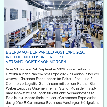
BIZERBA AUF DER PARCEL+POST EXPO 2026:
INTELLIGENTE LÖSUNGEN FÜR DIE
VERSANDLOGISTIK VON MORGEN
Vom 23. bis zum 24. September 2026 präsentiert sich
Bizerba auf der Parcel+Post Expo 2026 in London, einer der
weltweit führenden Fachmessen für Paket-, Post- und E-
Commerce-Logistik. Gemeinsam mit seinem Partner Bluhm
Weber zeigt das Unternehmen an Stand F40 in der Haupt­
halle innovative Lösungen für effiziente Versandprozesse.
Parallel zur Messe findet mit der eCommerce Expo zudem
das größte E-Commerce-Event des Vereinigten Königreichs