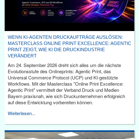
WENN KI-AGENTEN DRUCKAUFTRÄGE AUSLÖSEN:
MASTERCLASS ONLINE PRINT EXCELLENCE: AGENTIC
PRINT ZEIGT, WIE KI DIE DRUCKINDUSTRIE
VERÄNDERT
Am 24. September 2026 dreht sich alles um die nächste
Evolutionsstufe des Onlineprints: Agentic Print, das
Universal Commerce Protocol (UCP) und KI-gestützte
Workflows. Mit der Masterclass "Online Print Excellence:
Agentic Print" vermittelt der Verband Druck und Medien
Bayern praxisnah, wie sich Druckunternehmen erfolgreich
auf diese Entwicklung vorbereiten können.
Weiterlesen...