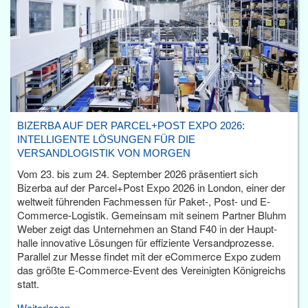
BIZERBA AUF DER PARCEL+POST EXPO 2026:
INTELLIGENTE LÖSUNGEN FÜR DIE
VERSANDLOGISTIK VON MORGEN
Vom 23. bis zum 24. September 2026 präsentiert sich
Bizerba auf der Parcel+Post Expo 2026 in London, einer der
weltweit führenden Fachmessen für Paket-, Post- und E-
Commerce-Logistik. Gemeinsam mit seinem Partner Bluhm
Weber zeigt das Unternehmen an Stand F40 in der Haupt­
halle innovative Lösungen für effiziente Versandprozesse.
Parallel zur Messe findet mit der eCommerce Expo zudem
das größte E-Commerce-Event des Vereinigten Königreichs
statt.
Weiterlesen...