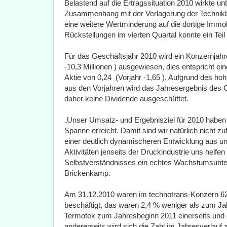
Belastend auf die Ertragssituation 2010 wirkte un
Zusammenhang mit der Verlagerung der Technikbe
eine weitere Wertminderung auf die dortige Immobi
Rückstellungen im vierten Quartal konnte ein Tei
Für das Geschäftsjahr 2010 wird ein Konzernjahre
-10,3 Millionen ) ausgewiesen, dies entspricht e
Aktie von 0,24  (Vorjahr -1,65 ). Aufgrund des h
aus den Vorjahren wird das Jahresergebnis des G
daher keine Dividende ausgeschüttet.
„Unser Umsatz- und Ergebnisziel für 2010 haben 
Spanne erreicht. Damit sind wir natürlich nicht z
einer deutlich dynamischeren Entwicklung aus un
Aktivitäten jenseits der Druckindustrie uns helf
Selbstverständnisses ein echtes Wachstumsunt
Brickenkamp.
Am 31.12.2010 waren im technotrans-Konzern 623
beschäftigt, das waren 2,4 % weniger als zum 
Termotek zum Jahresbeginn 2011 einerseits und di
andererseits wird sich die Zahl im Jahresverlau