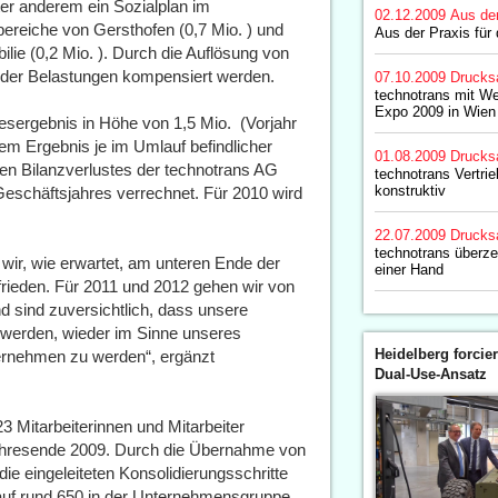
ter anderem ein Sozialplan im
02.12.2009
Aus de
reiche von Gersthofen (0,7 Mio. ) und
Aus der Praxis für 
lie (0,2 Mio. ). Durch die Auflösung von
l der Belastungen kompensiert werden.
07.10.2009
Drucks
technotrans mit We
Expo 2009 in Wien
sergebnis in Höhe von 1,5 Mio.  (Vorjahr
inem Ergebnis je im Umlauf befindlicher
01.08.2009
Drucks
ohen Bilanzverlustes der technotrans AG
technotrans Vertrie
konstruktiv
eschäftsjahres verrechnet. Für 2010 wird
22.07.2009
Drucks
technotrans überze
wir, wie erwartet, am unteren Ende der
einer Hand
ufrieden. Für 2011 und 2012 gehen wir von
d sind zuversichtlich, dass unsere
en werden, wieder im Sinne unseres
Heidelberg forcier
ernehmen zu werden“, ergänzt
Dual-Use-Ansatz
 Mitarbeiterinnen und Mitarbeiter
Jahresende 2009. Durch die Übernahme von
e eingeleiteten Konsolidierungsschritte
f auf rund 650 in der Unternehmensgruppe