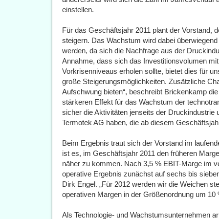
einstellen.
Für das Geschäftsjahr 2011 plant der Vorstand, d
steigern. Das Wachstum wird dabei überwiegen
werden, da sich die Nachfrage aus der Druckindus
Annahme, dass sich das Investitionsvolumen mitte
Vorkrisenniveaus erholen sollte, bietet dies für
große Steigerungsmöglichkeiten. Zusätzliche Cha
Aufschwung bieten“, beschreibt Brickenkamp di
stärkeren Effekt für das Wachstum der technot
sicher die Aktivitäten jenseits der Druckindustri
Termotek AG haben, die ab diesem Geschäftsjahr 
Beim Ergebnis traut sich der Vorstand im laufend
ist es, im Geschäftsjahr 2011 den früheren Marg
näher zu kommen. Nach 3,5 % EBIT-Marge im ve
operative Ergebnis zunächst auf sechs bis sieben
Dirk Engel. „Für 2012 werden wir die Weichen ste
operativen Margen in der Größenordnung um 1
Als Technologie- und Wachstumsunternehmen arbe