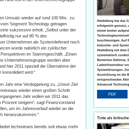
en Umsatz wieder auf rund 100 Mio.  zu
Heidelberg hat das G
d vom Segment Technology getragen
erfolgreich genutzt,
trie sukzessive erholt. „Selbst unter der
einem breiter aufgest
lfristig nur auf 80 % des
Technologieunterneh
beschleunigen. Auf 
 unser Unternehmen als Systemlieferant noch
Industrie- und Syst
ncen würde natürlich ein zyklischer
Heidelberg mit dem 
e Perspektiven im Stammgeschäft. „Einen
systematisch zusätzl
rans-Unternehmensgruppe werden aber
Bereichen Defense, S
Ladeinfrastruktur und
e und hier 2011 speziell die Übernahme der
Systemlösungen. Zent
konsolidiert wird.“
Ausrichtung ist die B
entsprechenden Aktiv
en Jahr eine Verdoppelung zu. „Unser Ziel
Advanced Technologi
enniveaus wieder einen großen Schritt
PDF
rgangenen Jahr wollen wir 2011 das
 Prozent steigern“, sagt Finanzvorstand
llen, um im Jahresverlauf wieder an die
0 % heranzukommen.“
Tinte als kritisch
itet technotrans bereits seit etwas mehr