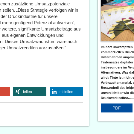
 denen zusätzliche Umsatzpotenziale
ollen. „Diese Strategie verfolgen wir in
er Druckindustrie für unsere
ht mehr genügend Potenzial aufweisen“,
r weitere, signifikante Umsatzbeiträge aus
s aus eigenen Entwicklungen und
onen. Dieses Umsatzwachstum wäre auch
Im hart umkämpften 
liger Umsatzrenditen vorzustoßen.“
kommerziellen Druc
Unternehmen angesic
Tintensätze digitaler
insbesondere im Verg
Alternativen. Was da
wird: Tinte ist nicht 
Verbrauchsmaterial, 
Bestandteil des Inkj
teilen
mitteilen
unverzichtbar wie di
Druckwerk selbst......
PDF