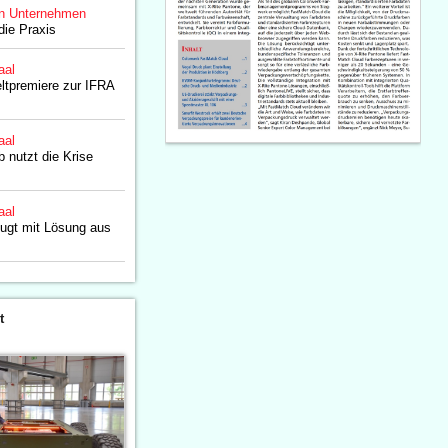
n Unternehmen
die Praxis
aal
ltpremiere zur IFRA
aal
b nutzt die Krise
aal
ugt mit Lösung aus
t