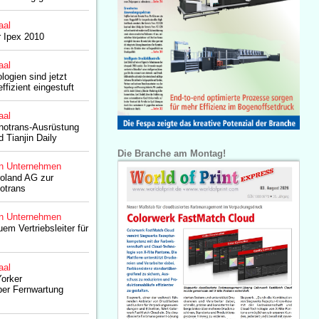
aal
r Ipex 2010
aal
logien sind jetzt
effizient eingestuft
aal
notrans-Ausrüstung
d Tianjin Daily
Die Branche am Montag!
n Unternehmen
roland AG zur
otrans
n Unternehmen
em Vertriebsleiter für
aal
Yorker
per Fernwartung