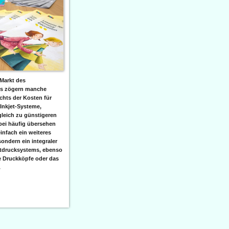
Markt des
ks zögern manche
hts der Kosten für
 Inkjet-Systeme,
leich zu günstigeren
bei häufig übersehen
einfach ein weiteres
sondern ein integraler
etdrucksystems, ebenso
e Druckköpfe oder das
.