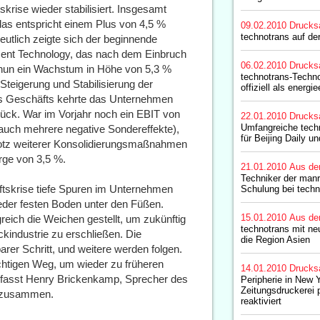
krise wieder stabilisiert. Insgesamt
 das entspricht einem Plus von 4,5 %
09.02.2010
Drucks
technotrans auf de
eutlich zeigte sich der beginnende
ment Technology, das nach dem Einbruch
06.02.2010
Drucks
nun ein Wachstum in Höhe von 5,3 %
technotrans-Techno
Steigerung und Stabilisierung der
offiziell als energie
 des Geschäfts kehrte das Unternehmen
zurück. War im Vorjahr noch ein EBIT von
22.01.2010
Drucks
Umfangreiche tech
 auch mehrere negative Sondereffekte),
für Beijing Daily un
trotz weiterer Konsolidierungsmaßnahmen
arge von 3,5 %.
21.01.2010
Aus de
Techniker der man
aftskrise tiefe Spuren im Unternehmen
Schulung bei techn
ieder festen Boden unter den Füßen.
15.01.2010
Aus de
greich die Weichen gestellt, um zukünftig
technotrans mit neu
kindustrie zu erschließen. Die
die Region Asien
rer Schritt, und weitere werden folgen.
chtigen Weg, um wieder zu früheren
14.01.2010
Drucks
fasst Henry Brickenkamp, Sprecher des
Peripherie in New 
Zeitungsdruckerei 
e zusammen.
reaktiviert