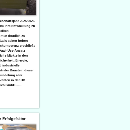
eschäftsjahr 2025/2026
 um ihre Entwicklung zu
ellten
men deutlich zu
Basis seiner hohen
emkompetenz erschließt
Dual- Use-Ansatz
iche Märkte in den
icherheit, Energie,
 industrielle
raler Baustein dieser
ündelung aller
itäten in der HD
es GmbH.......
er Erfolgsfaktor