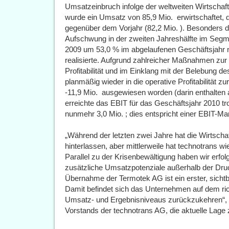
Umsatzeinbruch infolge der weltweiten Wirtschafts
wurde ein Umsatz von 85,9 Mio.  erwirtschaftet,
gegenüber dem Vorjahr (82,2 Mio. ). Besonders d
Aufschwung in der zweiten Jahreshälfte im Seg
2009 um 53,0 % im abgelaufenen Geschäftsjahr 
realisierte. Aufgrund zahlreicher Maßnahmen zur 
Profitabilität und im Einklang mit der Belebung
planmäßig wieder in die operative Profitabilität 
-11,9 Mio.  ausgewiesen worden (darin enthalten
erreichte das EBIT für das Geschäftsjahr 2010 
nunmehr 3,0 Mio. ; dies entspricht einer EBIT-M
„Während der letzten zwei Jahre hat die Wirtsch
hinterlassen, aber mittlerweile hat technotrans w
Parallel zu der Krisenbewältigung haben wir erfol
zusätzliche Umsatzpotenziale außerhalb der Druc
Übernahme der Termotek AG ist ein erster, sichtba
Damit befindet sich das Unternehmen auf dem ri
Umsatz- und Ergebnisniveaus zurückzukehren“, 
Vorstands der technotrans AG, die aktuelle Lag