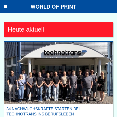
WORLD OF PRINT
Toggle
navigation
Heute aktuell
34 NACHWUCHSKRÄFTE STARTEN BEI
TECHNOTRANS INS BERUFSLEBEN