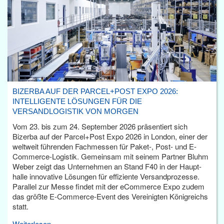
BIZERBA AUF DER PARCEL+POST EXPO 2026:
INTELLIGENTE LÖSUNGEN FÜR DIE
VERSANDLOGISTIK VON MORGEN
Vom 23. bis zum 24. September 2026 präsentiert sich
Bizerba auf der Parcel+Post Expo 2026 in London, einer der
weltweit führenden Fachmessen für Paket-, Post- und E-
Commerce-Logistik. Gemeinsam mit seinem Partner Bluhm
Weber zeigt das Unternehmen an Stand F40 in der Haupt­
halle innovative Lösungen für effiziente Versandprozesse.
Parallel zur Messe findet mit der eCommerce Expo zudem
das größte E-Commerce-Event des Vereinigten Königreichs
statt.
Weiterlesen...