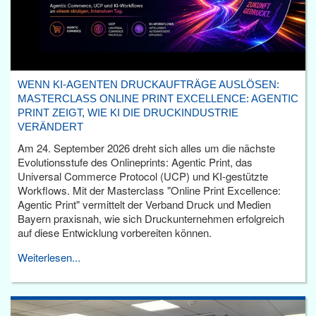
WENN KI-AGENTEN DRUCKAUFTRÄGE AUSLÖSEN:
MASTERCLASS ONLINE PRINT EXCELLENCE: AGENTIC
PRINT ZEIGT, WIE KI DIE DRUCKINDUSTRIE
VERÄNDERT
Am 24. September 2026 dreht sich alles um die nächste
Evolutionsstufe des Onlineprints: Agentic Print, das
Universal Commerce Protocol (UCP) und KI-gestützte
Workflows. Mit der Masterclass "Online Print Excellence:
Agentic Print" vermittelt der Verband Druck und Medien
Bayern praxisnah, wie sich Druckunternehmen erfolgreich
auf diese Entwicklung vorbereiten können.
Weiterlesen...