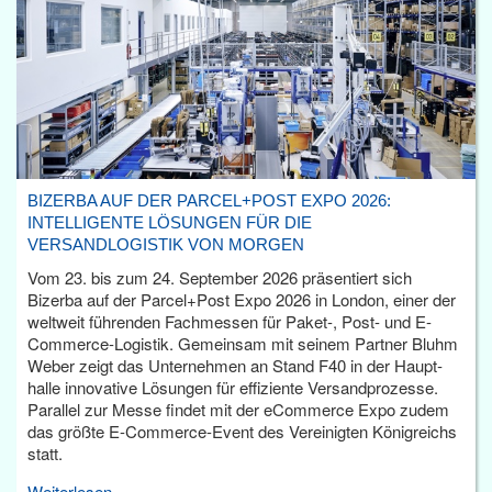
BIZERBA AUF DER PARCEL+POST EXPO 2026:
INTELLIGENTE LÖSUNGEN FÜR DIE
VERSANDLOGISTIK VON MORGEN
Vom 23. bis zum 24. September 2026 präsentiert sich
Bizerba auf der Parcel+Post Expo 2026 in London, einer der
weltweit führenden Fachmessen für Paket-, Post- und E-
Commerce-Logistik. Gemeinsam mit seinem Partner Bluhm
Weber zeigt das Unternehmen an Stand F40 in der Haupt­
halle innovative Lösungen für effiziente Versandprozesse.
Parallel zur Messe findet mit der eCommerce Expo zudem
das größte E-Commerce-Event des Vereinigten Königreichs
statt.
Weiterlesen...