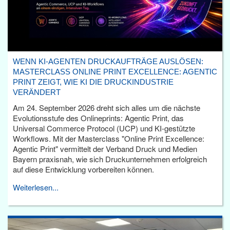
WENN KI-AGENTEN DRUCKAUFTRÄGE AUSLÖSEN:
MASTERCLASS ONLINE PRINT EXCELLENCE: AGENTIC
PRINT ZEIGT, WIE KI DIE DRUCKINDUSTRIE
VERÄNDERT
Am 24. September 2026 dreht sich alles um die nächste
Evolutionsstufe des Onlineprints: Agentic Print, das
Universal Commerce Protocol (UCP) und KI-gestützte
Workflows. Mit der Masterclass "Online Print Excellence:
Agentic Print" vermittelt der Verband Druck und Medien
Bayern praxisnah, wie sich Druckunternehmen erfolgreich
auf diese Entwicklung vorbereiten können.
Weiterlesen...