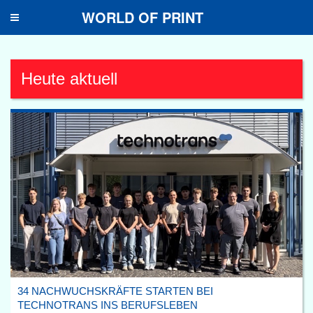
WORLD OF PRINT
Toggle
navigation
Heute aktuell
34 NACHWUCHSKRÄFTE STARTEN BEI
TECHNOTRANS INS BERUFSLEBEN