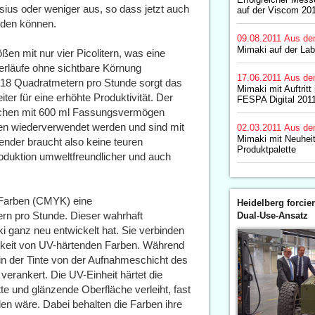
sius oder weniger aus, so dass jetzt auch
auf der Viscom 20
erden können.
09.08.2011
Aus de
Mimaki auf der La
en mit nur vier Picolitern, was eine
erläufe ohne sichtbare Körnung
17.06.2011
Aus de
zu 18 Quadratmetern pro Stunde sorgt das
Mimaki mit Auftrit
er für eine erhöhte Produktivität. Der
FESPA Digital 2011
schen mit 600 ml Fassungsvermögen
en wiederverwendet werden und sind mit
02.03.2011
Aus de
Mimaki mit Neuheit
nder braucht also keine teuren
Produktpalette
oduktion umweltfreundlicher und auch
 Farben (CMYK) eine
Heidelberg forcier
rn pro Stunde. Dieser wahrhaft
Dual-Use-Ansatz
ki ganz neu entwickelt hat. Sie verbinden
tbarkeit von UV-härtenden Farben. Während
in der Tinte von der Aufnahmeschicht des
erankert. Die UV-Einheit härtet die
te und glänzende Oberfläche verleiht, fast
en wäre. Dabei behalten die Farben ihre