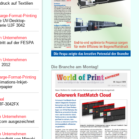
druck auf Textilien
arge-Format-Printing
ie UV-Desktop-
erie UJF 3042
n Unternehmen
tritt auf der FESPA
n Unternehmen
I 2012
Die Branche am Montag!
arge-Format-Printing
imations-Inkjet-
rpapier
aal
UJF-3042FX
n Unternehmen
scom ausgezeichnet
n Unternehmen
eauftritt von Mimaki