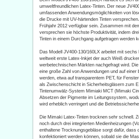
umweltfreundlichen Latex-Tinten. Der neue JV400
umfassenden Anwendungsmöglichkeiten von lösemit
die Drucke mit UV-härtenden Tinten versprechen
Frühjahr 2012 verfügbar sein. Zusammen mit de
versprechen sie höchste Produktivität, indem dre
Tinten in einem Durchgang aufgetragen werden 
Das Modell JV400-130/160LX arbeitet mit sechs F
weltweit erste Latex-Inkjet der auch Weiß drucke
werbetechnischen Märkten nachgefragt wird. Die
eine große Zahl von Anwendungen und auf einer b
werden, etwa auf transparentem PET, für Fenster
als Zwischenschicht in Sicherheitsgläsern zum E
Tintenumwälz-System Mimiaki MCT (Mimaki Circu
Absetzen der Pigmente im Leitungssystem, wodur
wird erheblich verringert und die Betriebssicherhei
Die Mimaki Latex-Tinten trocknen sehr schnell. 
noch durch drei integrierten Medienheizungen (Vo
enthaltene Trocknungsgebläse sorgt dafür, dass d
konfektioniert werden können, sobald sie die Mas