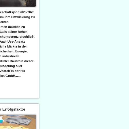
eschäftsjahr 2025/2026
 um ihre Entwicklung zu
ellten
men deutlich zu
Basis seiner hohen
emkompetenz erschließt
Dual- Use-Ansatz
iche Märkte in den
icherheit, Energie,
 industrielle
raler Baustein dieser
ündelung aller
itäten in der HD
es GmbH.......
er Erfolgsfaktor