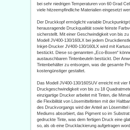
bei sehr niedrigen Temperaturen von 60 Grad Cel
viele hitzeempfindliche Materialien eingesetzt w
Der Druckkopf ermöglicht variable Druckpunktgröß
herausragende Druckqualität sowie feinste Farbv
sicherstellt. Mit einer Geschwindigkeit von bis 
Modell JV400-130/160LX bei jedem Druckdienstleit
Inkjet-Drucker JV400-130/160LX wird mit Kartu
bestückt. Diese so genannten „Eco-Boxen“ könn
austauschbaren Tintenbeuteln bestückt. Der Anwe
Tintenbehälter zu entsorgen, was die gesamte Pr
kostengünstiger gestaltet.
Das Modell JV400-130/160SUV erreicht mit vier
Druckgeschwindigkeit von bis zu 18 Quadratmete
einzigartige Drucker arbeitet mit Tinten, die Mima
die Flexibilität von Lösemitteltinten mit der Hal
des Druckvorgangs wird der Anteil an Lösemittel 
Mediums absorbiert, das Pigment so im Substrat v
gedruckte Tinte, was dem fertigen Druck eine glat
so, als ob eine Drucklackierung aufgetragen word