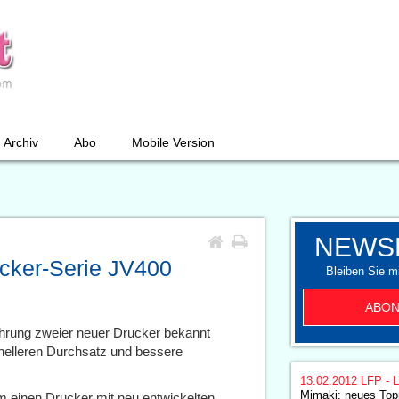
Archiv
Abo
Mobile Version
NEWS
ucker-Serie JV400
Bleiben Sie mi
ABON
ührung zweier neuer Drucker bekannt
nelleren Durchsatz und bessere
13.02.2012
LFP - L
Mimaki: neues Top
 einen Drucker mit neu entwickelten,