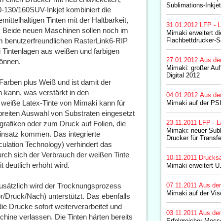
Sublimations-Inkjet
-130/160SUV-Inkjet kombiniert die
telhaltigen Tinten mit der Haltbarkeit,
31.01.2012
LFP - L
. Beide neuen Maschinen sollen noch im
Mimaki erweitert d
m benutzerfreundlichen RasterLink6-RIP
Flachbettdrucker-S
i Tintenlagen aus weißen und farbigen
27.01.2012
Aus de
können.
Mimaki: großer Auf
Digital 2012
arben plus Weiß und ist damit der
n kann, was verstärkt in den
04.01.2012
Aus de
 weiße Latex-Tinte von Mimaki kann für
Mimaki auf der PS
reiten Auswahl von Substraten eingesetzt
23.11.2011
LFP - L
grafiken oder zum Druck auf Folien, die
Mimaki: neuer Subl
insatz kommen. Das integrierte
Drucker für Transfe
lation Technology) verhindert das
ch sich der Verbrauch der weißen Tinte
10.11.2011
Drucks
t deutlich erhöht wird.
Mimaki erweitert 
Zusätzlich wird der Trocknungsprozess
07.11.2011
Aus de
Mimaki auf der Vi
r/Druck/Nach) unterstützt. Das ebenfalls
ie Drucke sofort weiterverarbeitet und
03.11.2011
Aus de
chine verlassen. Die Tinten härten bereits
Erfolgreicher Mess