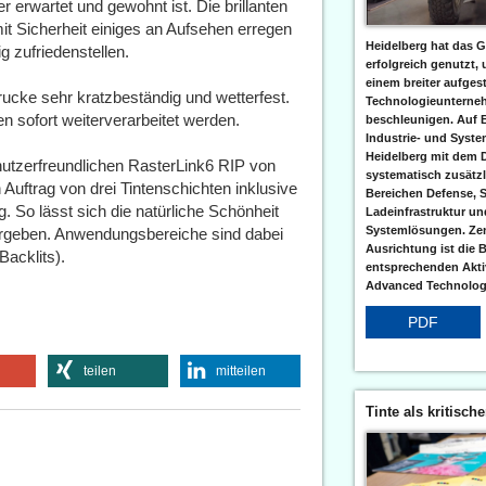
 erwartet und gewohnt ist. Die brillanten
it Sicherheit einiges an Aufsehen erregen
Heidelberg hat das G
g zufriedenstellen.
erfolgreich genutzt,
einem breiter aufgest
ucke sehr kratzbeständig und wetterfest.
Technologieunterneh
n sofort weiterverarbeitet werden.
beschleunigen. Auf 
Industrie- und Syst
Heidelberg mit dem 
utzerfreundlichen RasterLink6 RIP von
systematisch zusätzl
Auftrag von drei Tintenschichten inklusive
Bereichen Defense, S
 So lässt sich die natürliche Schönheit
Ladeinfrastruktur und
Systemlösungen. Zent
ergeben. Anwendungsbereiche sind dabei
Ausrichtung ist die B
Backlits).
entsprechenden Aktiv
Advanced Technologi
PDF
teilen
mitteilen
Tinte als kritisch