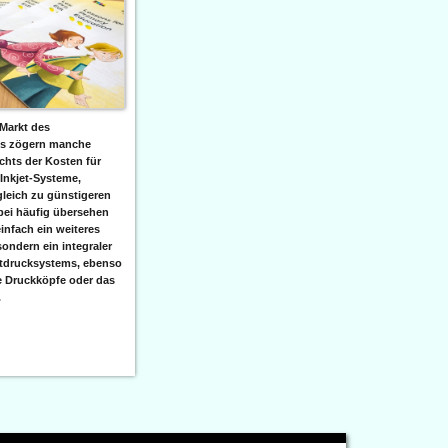
Markt des
ks zögern manche
hts der Kosten für
 Inkjet-Systeme,
leich zu günstigeren
bei häufig übersehen
einfach ein weiteres
sondern ein integraler
etdrucksystems, ebenso
e Druckköpfe oder das
.