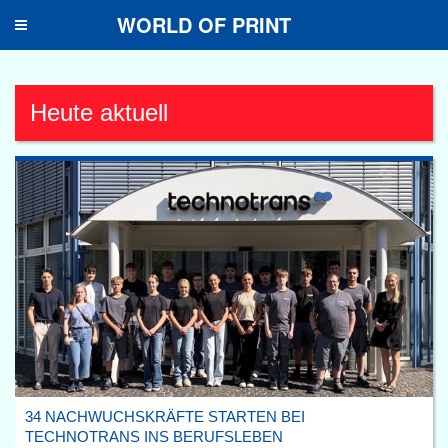
WORLD OF PRINT
Toggle
navigation
Heute aktuell
34 NACHWUCHSKRÄFTE STARTEN BEI
TECHNOTRANS INS BERUFSLEBEN