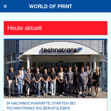
WORLD OF PRINT
Toggle
navigation
Heute aktuell
34 NACHWUCHSKRÄFTE STARTEN BEI
TECHNOTRANS INS BERUFSLEBEN